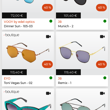
40 %
40 %
72,00 €
101,40 €
VOOY by edel-optics
JB
Dinner Sun - 105-03
Munich - 2
40 %
40 %
113,40 €
119,40 €
EYO
JB
Toni Vegas Sun - 02
Remix - 1