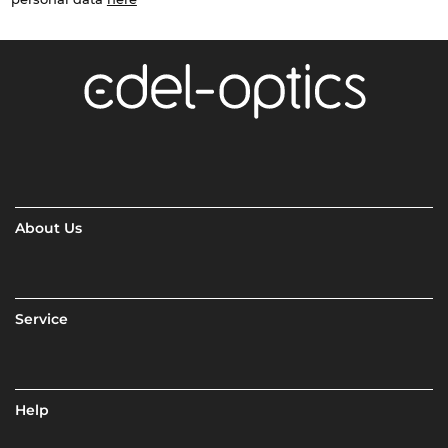
About Us
Service
Help