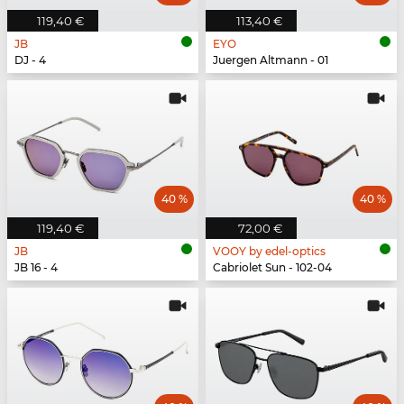
119,40 €
113,40 €
JB
EYO
DJ - 4
Juergen Altmann - 01
40 %
40 %
119,40 €
72,00 €
JB
VOOY by edel-optics
JB 16 - 4
Cabriolet Sun - 102-04