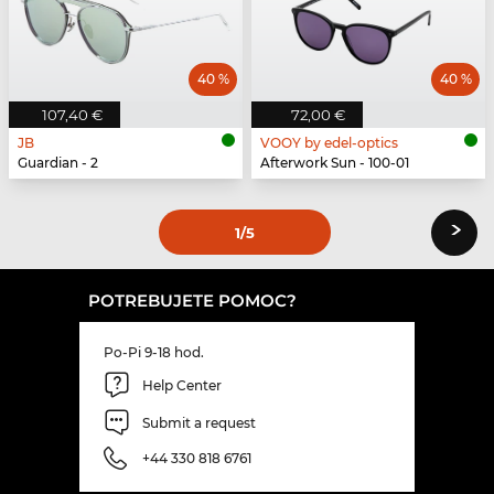
40 %
40 %
107,40 €
72,00 €
JB
VOOY by edel-optics
Guardian - 2
Afterwork Sun - 100-01
›
1
/5
POTREBUJETE POMOC?
Po-Pi 9-18 hod.
Help Center
Submit a request
+44 330 818 6761