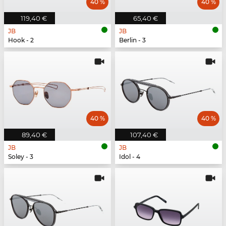
40 %
40 %
119,40 €
65,40 €
JB
JB
Hook - 2
Berlin - 3
40 %
40 %
89,40 €
107,40 €
JB
JB
Soley - 3
Idol - 4