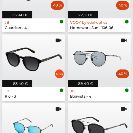
40 %
40 %
107,40 €
72,00 €
JB
VOOY by edel-optics
Guardian - 4
Homework Sun - 106-06
40 %
83,40 €
89,40 €
JB
JB
Rio - 3
Boavista - 4