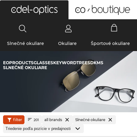
0
Slnečné okuliare
Okuliare
Športové okuliare
EOPRODUCTSGLASSESKEYWORDTREESDKMS
SLNEČNÉ OKULIARE
filter
all brands
Slnečné okuliare
201