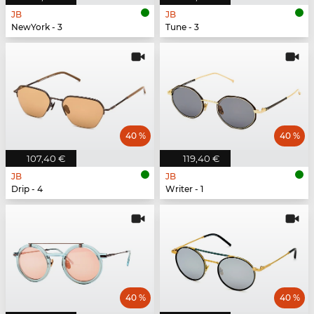
JB
JB
NewYork - 3
Tune - 3
40 %
40 %
107,40 €
119,40 €
JB
JB
Drip - 4
Writer - 1
40 %
40 %