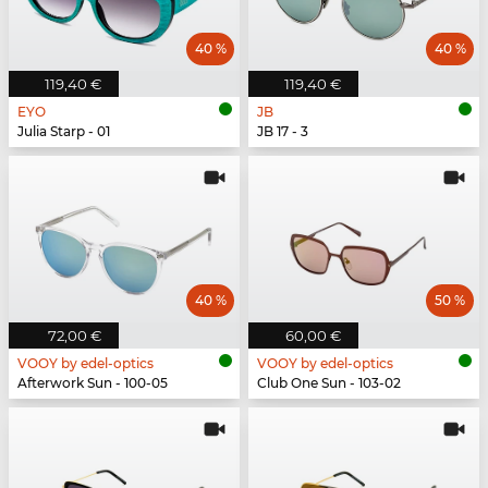
40 %
40 %
119,40 €
119,40 €
EYO
JB
Julia Starp - 01
JB 17 - 3
40 %
50 %
72,00 €
60,00 €
VOOY by edel-optics
VOOY by edel-optics
Afterwork Sun - 100-05
Club One Sun - 103-02