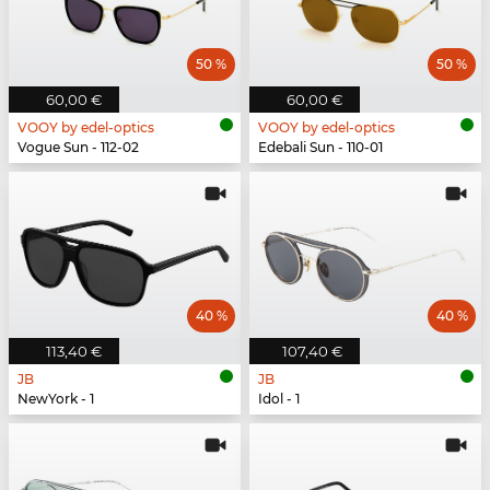
50 %
50 %
60,00 €
60,00 €
VOOY by edel-optics
VOOY by edel-optics
Vogue Sun - 112-02
Edebali Sun - 110-01
40 %
40 %
113,40 €
107,40 €
JB
JB
NewYork - 1
Idol - 1