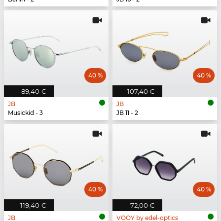
40 %
40 %
89,40 €
107,40 €
JB
JB
Musickid - 3
JB 11 - 2
40 %
40 %
119,40 €
72,00 €
JB
VOOY by edel-optics