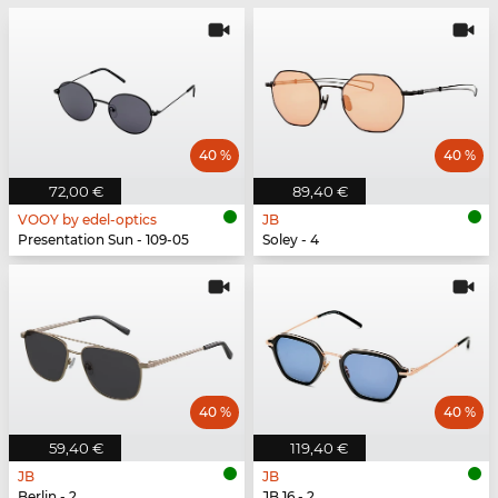
40 %
40 %
72,00 €
89,40 €
VOOY by edel-optics
JB
Presentation Sun - 109-05
Soley - 4
40 %
40 %
59,40 €
119,40 €
JB
JB
Berlin - 2
JB 16 - 2