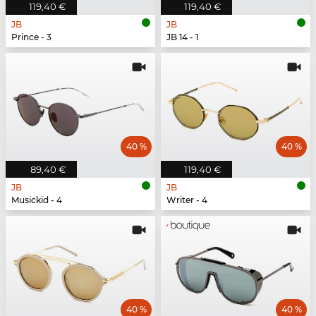
119,40 €
119,40 €
JB
JB
Prince - 3
JB 14 - 1
40 %
40 %
89,40 €
119,40 €
JB
JB
Musickid - 4
Writer - 4
40 %
40 %