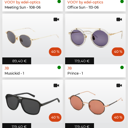
VOOY by edel-optics
VOOY by edel-optics
Meeting Sun - 108-06
Office Sun - 113-06
40 %
40 %
89,40 €
119,40 €
JB
JB
Musickid - 1
Prince - 1
40 %
40 %
119,40 €
119,40 €