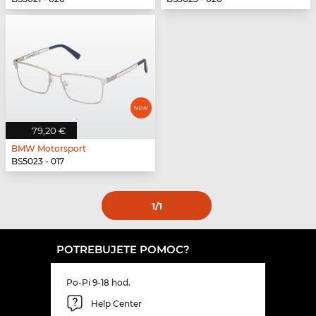
79,20 €
BMW Motorsport
BS5023 - 017
1
/1
POTREBUJETE POMOC?
Po-Pi 9-18 hod.
Help Center