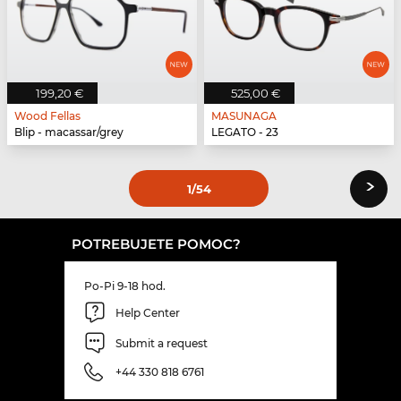
199,20 €
525,00 €
Wood Fellas
MASUNAGA
Blip - macassar/grey
LEGATO - 23
›
1
/54
POTREBUJETE POMOC?
Po-Pi 9-18 hod.
Help Center
Submit a request
+44 330 818 6761