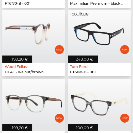
FT6170-B - 001
Maximilian Premium - black oak/black
199,20 €
248,00 €
Wood Fellas
Tom Ford
HEAT - walnut/brown
FT6168-B - 001
199,20 €
100,00 €