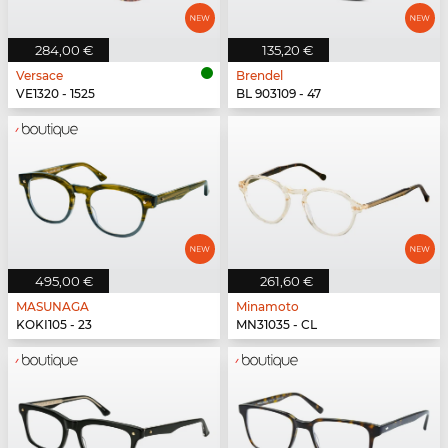
284,00 €
135,20 €
Versace
Brendel
VE1320 - 1525
BL 903109 - 47
495,00 €
261,60 €
MASUNAGA
Minamoto
KOKI105 - 23
MN31035 - CL