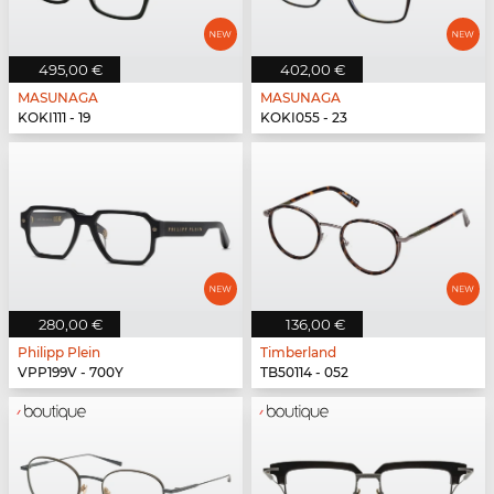
495,00 €
402,00 €
MASUNAGA
MASUNAGA
KOKI111 - 19
KOKI055 - 23
280,00 €
136,00 €
Philipp Plein
Timberland
VPP199V - 700Y
TB50114 - 052