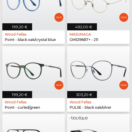
199,20 €
492,00 €
Wood Fellas
MASUNAGA
Point - black oak/crystal blue
GMS396BT+ - 211
199,20 €
303,20 €
Wood Fellas
Wood Fellas
Point - curled/green
PULSE - black oak/silver