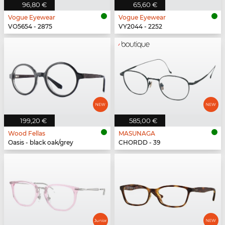
96,80 €
65,60 €
Vogue Eyewear
Vogue Eyewear
VO5654 - 2875
VY2044 - 2252
199,20 €
585,00 €
Wood Fellas
MASUNAGA
Oasis - black oak/grey
CHORDD - 39