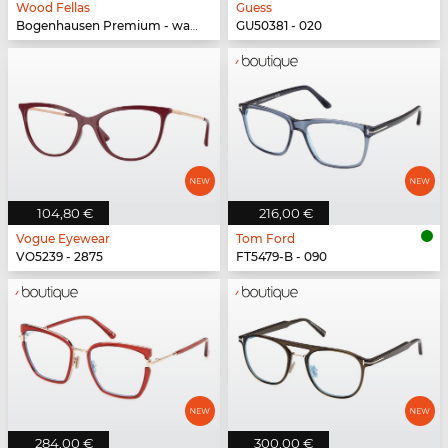
Wood Fellas
Guess
Bogenhausen Premium - walnut/fade brown
GU50381 - 020
104,80 €
216,00 €
Vogue Eyewear
Tom Ford
VO5239 - 2875
FT5479-B - 090
284,00 €
300,00 €