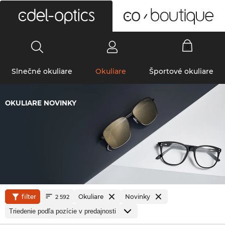
0
Slnečné okuliare
Okuliare
Športové okuliare
OKULIARE NOVINKY
filter
Okuliare
Novinky
2 592