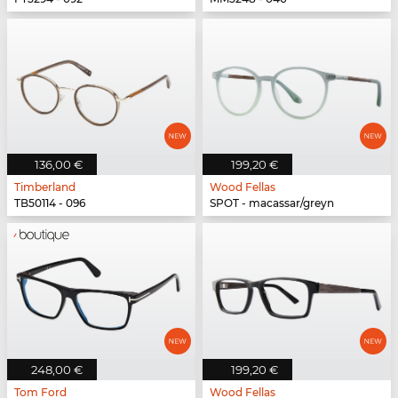
136,00 €
199,20 €
Timberland
Wood Fellas
TB50114 - 096
SPOT - macassar/greyn
248,00 €
199,20 €
Tom Ford
Wood Fellas