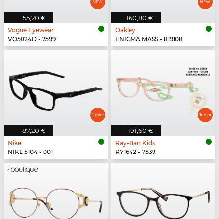
55,20 €
160,80 €
Vogue Eyewear
Oakley
VO5024D - 2599
ENIGMA MASS - 819108
87,20 €
101,60 €
Nike
Ray-Ban Kids
NIKE 5104 - 001
RY1642 - 7539