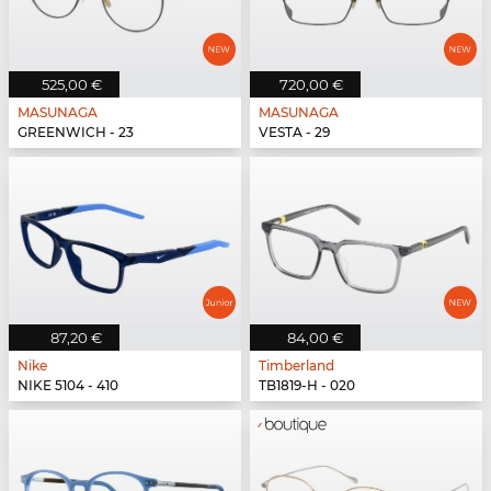
525,00 €
720,00 €
MASUNAGA
MASUNAGA
GREENWICH - 23
VESTA - 29
87,20 €
84,00 €
Nike
Timberland
NIKE 5104 - 410
TB1819-H - 020