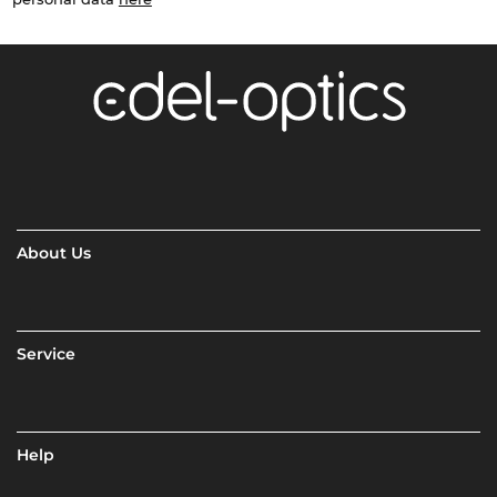
About Us
Service
Help