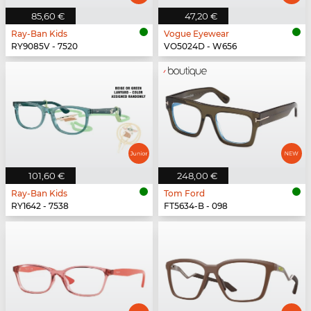
85,60 €
47,20 €
Ray-Ban Kids
Vogue Eyewear
RY9085V - 7520
VO5024D - W656
101,60 €
248,00 €
Ray-Ban Kids
Tom Ford
RY1642 - 7538
FT5634-B - 098