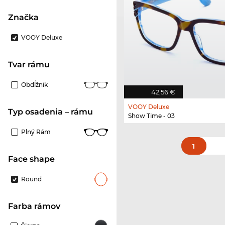
Značka
VOOY Deluxe
Tvar rámu
Obdĺžnik
42,56 €
VOOY Deluxe
Typ osadenia – rámu
Show Time - 03
Plný Rám
1
Face shape
Round
Farba rámov