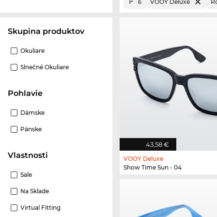
VOOY Deluxe
R
6
Skupina produktov
Okuliare
Slnečné Okuliare
Pohlavie
Dámske
Pánske
43,58 €
Vlastnosti
VOOY Deluxe
Show Time Sun - 04
Sale
Na Sklade
Virtual Fitting