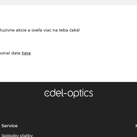
zívne akcie a oveľa viac na teba čaká!
rsonal data
here
Service
Spôsoby platby