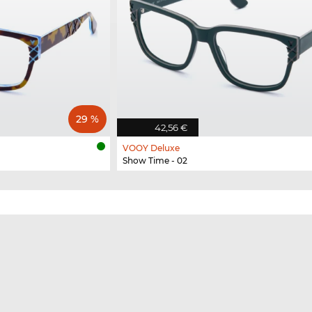
29 %
42,56 €
VOOY Deluxe
Show Time - 02