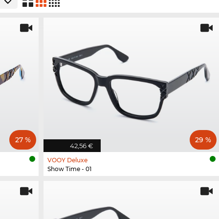
27 %
29 %
42,56 €
VOOY Deluxe
Show Time - 01