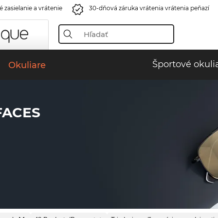
 zasielanie a vrátenie
30-dňová záruka vrátenia vrátenia peňazí
Športové okuli
Okuliare
FACES