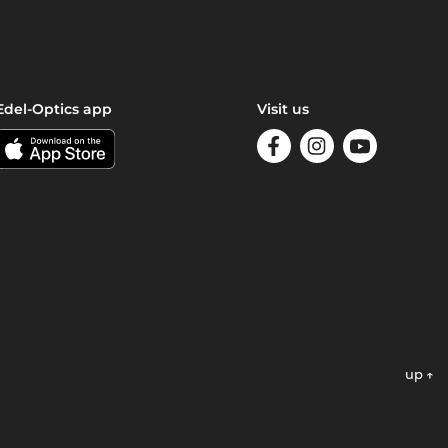
Edel-Optics app
Visit us
up