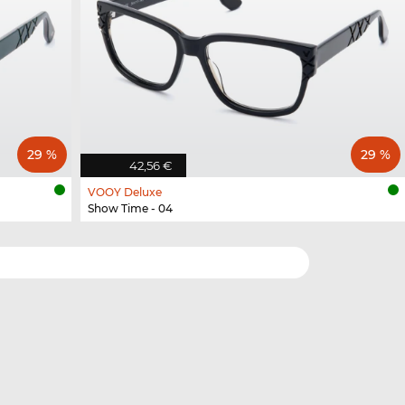
29 %
29 %
42,56 €
VOOY Deluxe
Show Time - 04