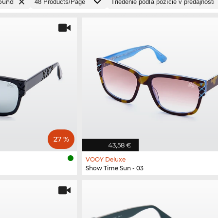
ound
27 %
43,58 €
VOOY Deluxe
Show Time Sun - 03