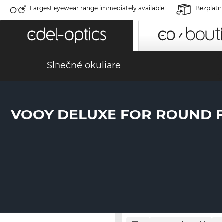
Largest eyewear range immediately available!
Bezplatné
Slnečné okuliare
VOOY DELUXE FOR ROUND 