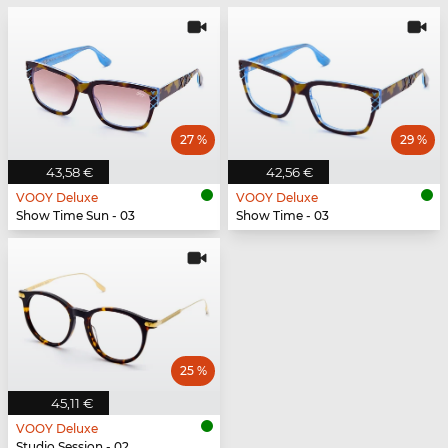
27 %
29 %
43,58 €
42,56 €
VOOY Deluxe
VOOY Deluxe
Show Time Sun - 03
Show Time - 03
25 %
45,11 €
VOOY Deluxe
Studio Session - 02