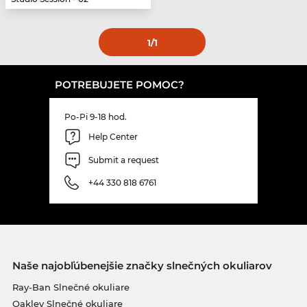
1
/1
POTREBUJETE POMOC?
Po-Pi 9-18 hod.
Help Center
Submit a request
+44 330 818 6761
Naše najobľúbenejšie značky slnečných okuliarov
Ray-Ban Slnečné okuliare
Oakley Slnečné okuliare