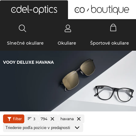
0
Slnečné okuliare
Okuliare
Športové okuliare
VOOY DELUXE HAVANA
filter
794
havana
3