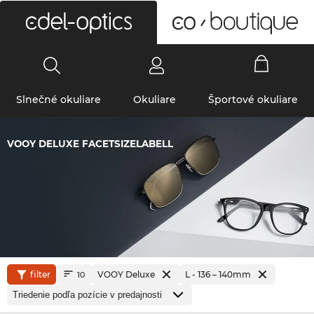
0
Slnečné okuliare
Okuliare
Športové okuliare
VOOY DELUXE FACETSIZELABELL
filter
VOOY Deluxe
L - 136 – 140mm
10