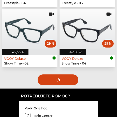
Freestyle - 04
Freestyle - 03
29 %
29 %
42,56 €
42,56 €
VOOY Deluxe
VOOY Deluxe
Show Time - 02
Show Time - 04
1
/1
POTREBUJETE POMOC?
Po-Pi 9-18 hod.
Help Center