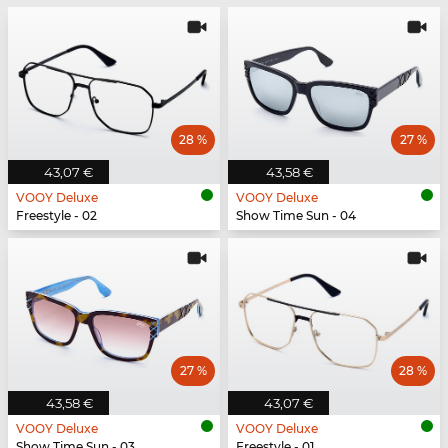
28 %
27 %
43,07 €
43,58 €
VOOY Deluxe
VOOY Deluxe
Freestyle - 02
Show Time Sun - 04
27 %
28 %
43,58 €
43,07 €
VOOY Deluxe
VOOY Deluxe
Show Time Sun - 03
Freestyle - 01