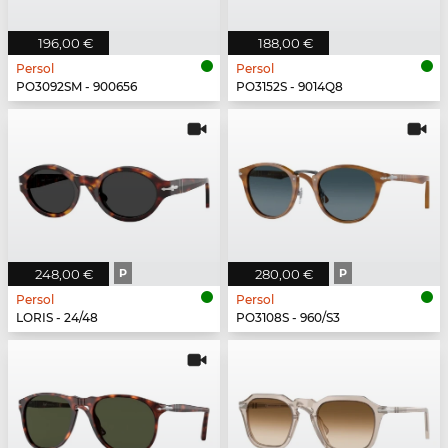
196,00 €
188,00 €
Persol
Persol
PO3092SM - 900656
PO3152S - 9014Q8
248,00 €
P
280,00 €
P
Persol
Persol
LORIS - 24/48
PO3108S - 960/S3