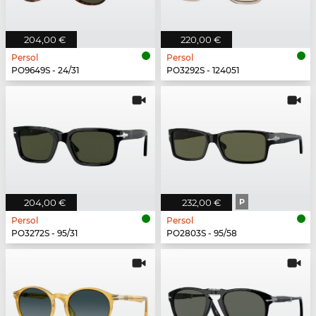
204,00 €
220,00 €
Persol
Persol
PO9649S - 24/31
PO3292S - 124051
204,00 €
232,00 €
P
Persol
Persol
PO3272S - 95/31
PO2803S - 95/58