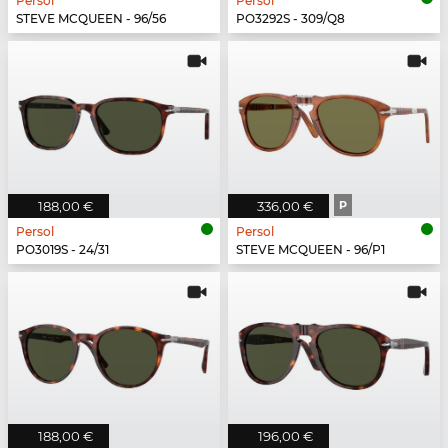
Persol
Persol
STEVE MCQUEEN - 96/56
PO3292S - 309/Q8
188,00 €
336,00 €
P
Persol
Persol
PO3019S - 24/31
STEVE MCQUEEN - 96/P1
188,00 €
196,00 €