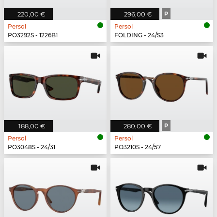
220,00 €
296,00 €
P
Persol
Persol
PO3292S - 1226B1
FOLDING - 24/S3
188,00 €
280,00 €
P
Persol
Persol
PO3048S - 24/31
PO3210S - 24/57