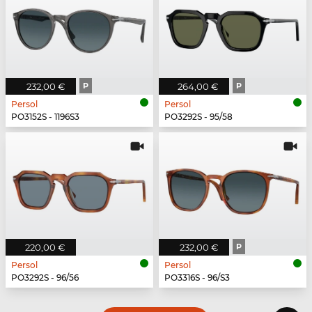
232,00 €
P
264,00 €
P
Persol
Persol
PO3152S - 1196S3
PO3292S - 95/58
220,00 €
232,00 €
P
Persol
Persol
PO3292S - 96/56
PO3316S - 96/S3