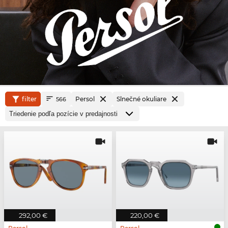
filter
Persol
Slnečné okuliare
566
292,00 €
220,00 €