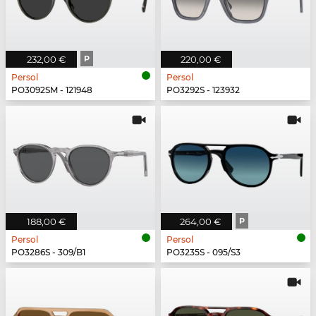
232,00 €
P
220,00 €
Persol
Persol
PO3092SM - 121948
PO3292S - 123932
188,00 €
264,00 €
P
Persol
Persol
PO3286S - 309/B1
PO3235S - 095/S3