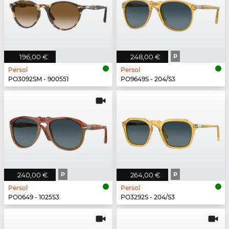
196,00 €
248,00 €
P
Persol
Persol
PO3092SM - 900551
PO9649S - 204/S3
240,00 €
P
264,00 €
P
Persol
Persol
PO0649 - 1025S3
PO3292S - 204/S3