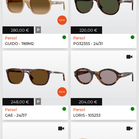
280,00 €
P
220,00 €
Persol
Persol
GUIDO - 1169M2
PO3235S - 24/31
248,00 €
P
204,00 €
Persol
Persol
GAE - 24/57
LORIS - 105253