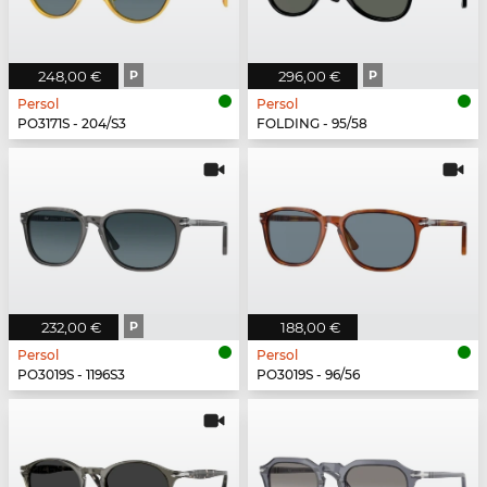
248,00 €
P
296,00 €
P
Persol
Persol
PO3171S - 204/S3
FOLDING - 95/58
232,00 €
P
188,00 €
Persol
Persol
PO3019S - 1196S3
PO3019S - 96/56