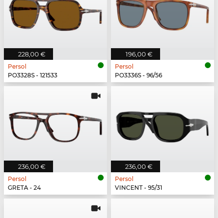
228,00 €
196,00 €
Persol
Persol
PO3328S - 121533
PO3336S - 96/56
236,00 €
236,00 €
Persol
Persol
GRETA - 24
VINCENT - 95/31