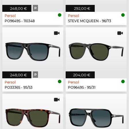
248,00 €
P
292,00 €
Persol
Persol
PO9649S - 110348
STEVE MCQUEEN - 96/73
248,00 €
P
204,00 €
Persol
Persol
PO3336S - 95/S3
PO9649S - 95/31