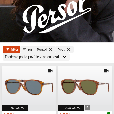
filter
Persol
Pilot
105
292,00 €
336,00 €
P