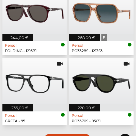
244,00 €
268,00 €
P
Persol
Persol
FOLDING - 1216B1
PO3328S - 1213S3
236,00 €
220,00 €
Persol
Persol
GRETA - 95
PO3370S - 95/31