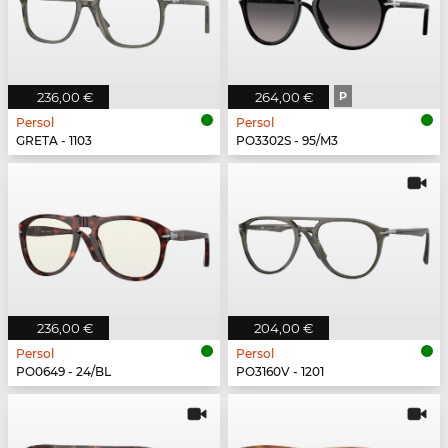
236,00 €
264,00 €
P
Persol
Persol
GRETA - 1103
PO3302S - 95/M3
236,00 €
204,00 €
Persol
Persol
PO0649 - 24/BL
PO3160V - 1201