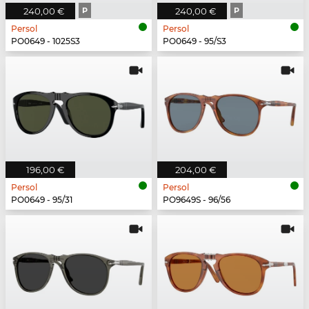
240,00 €
P
240,00 €
P
Persol
Persol
PO0649 - 1025S3
PO0649 - 95/S3
196,00 €
204,00 €
Persol
Persol
PO0649 - 95/31
PO9649S - 96/56