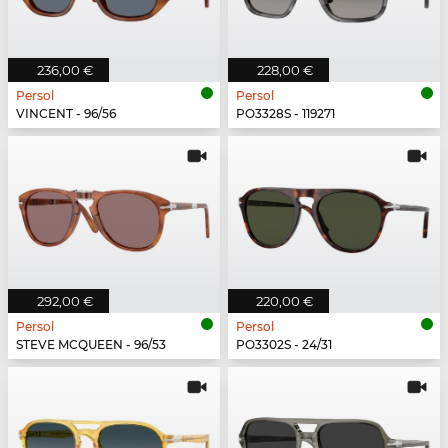
236,00 €
228,00 €
Persol
Persol
VINCENT - 96/56
PO3328S - 119271
292,00 €
220,00 €
Persol
Persol
STEVE MCQUEEN - 96/53
PO3302S - 24/31