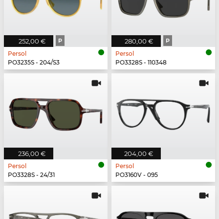
252,00 €
P
280,00 €
P
Persol
Persol
PO3235S - 204/S3
PO3328S - 110348
236,00 €
204,00 €
Persol
Persol
PO3328S - 24/31
PO3160V - 095