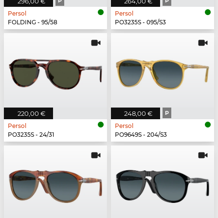
296,00 €
P
264,00 €
P
Persol
Persol
FOLDING - 95/58
PO3235S - 095/S3
220,00 €
248,00 €
P
Persol
Persol
PO3235S - 24/31
PO9649S - 204/S3