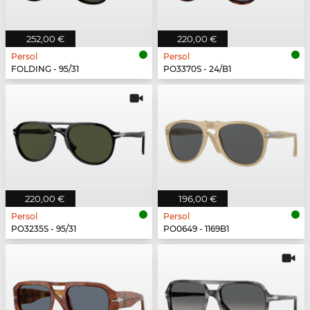
252,00 €
220,00 €
Persol
Persol
FOLDING - 95/31
PO3370S - 24/B1
220,00 €
196,00 €
Persol
Persol
PO3235S - 95/31
PO0649 - 1169B1