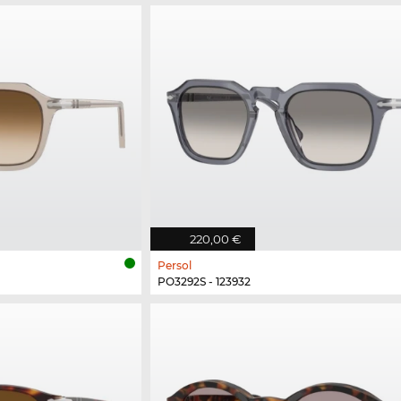
220,00 €
Persol
PO3292S - 123932