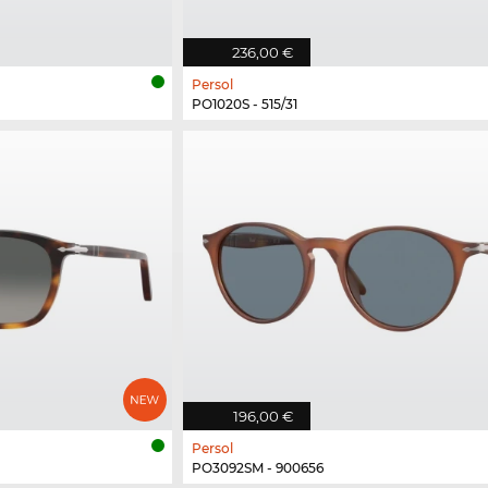
236,00 €
Persol
PO1020S - 515/31
196,00 €
Persol
PO3092SM - 900656