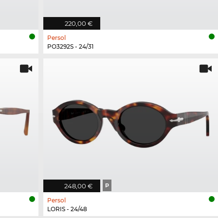
220,00 €
Persol
PO3292S - 24/31
248,00 €
P
Persol
LORIS - 24/48