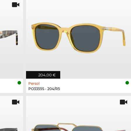
204,00 €
Persol
PO3355S - 204/R5