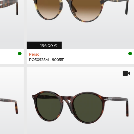
196,00 €
Persol
PO3092SM - 900551