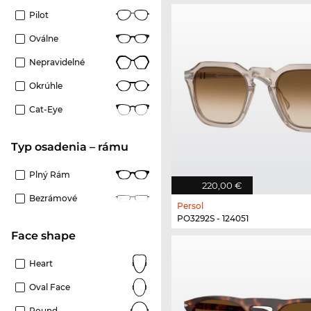
Pilot
Oválne
Nepravidelné
Okrúhle
Cat-Eye
Typ osadenia – rámu
Plný Rám
220,00 €
Bezrámové
Persol
PO3292S - 124051
Face shape
Heart
Oval Face
Round