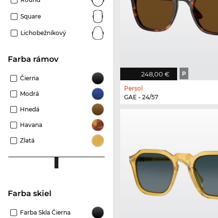
Square
Lichobežníkový
Farba rámov
248,00 €
P
Čierna
Persol
Modrá
GAE - 24/57
Hnedá
Havana
Zlatá
Farba skiel
Farba Skla Čierna