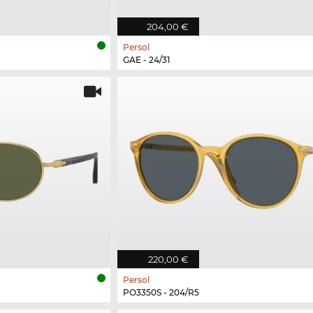
204,00 €
Persol
GAE - 24/31
220,00 €
Persol
PO3350S - 204/R5