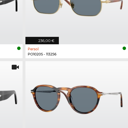
236,00 €
Persol
PO1020S - 113256