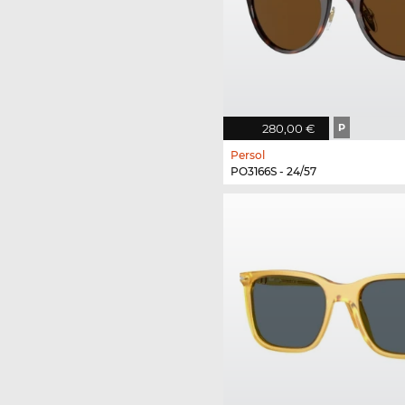
280,00 €
P
Persol
PO3166S - 24/57