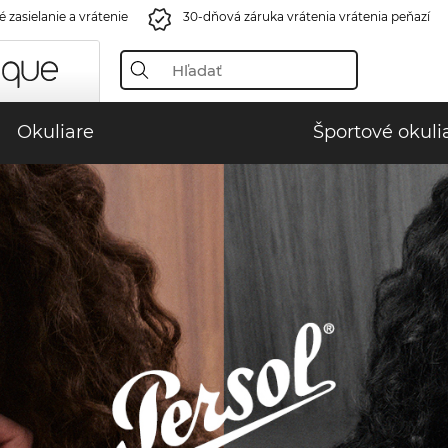
 zasielanie a vrátenie
30-dňová záruka vrátenia vrátenia peňazí
Okuliare
Športové okuli