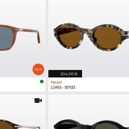
204,00 €
Persol
LORIS - 107133