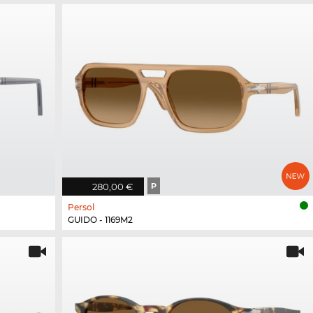
280,00 €
P
Persol
GUIDO - 1169M2