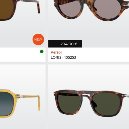
204,00 €
Persol
LORIS - 105253