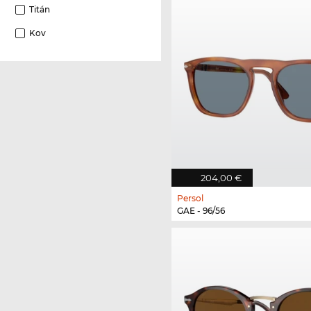
Titán
Kov
204,00 €
Persol
GAE - 96/56