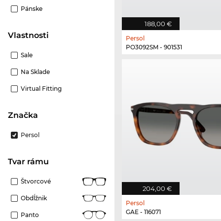
Pánske
188,00 €
Vlastnosti
Persol
PO3092SM - 901531
Sale
Na Sklade
Virtual Fitting
Značka
Persol
Tvar rámu
Štvorcové
204,00 €
Obdĺžnik
Persol
GAE - 116071
Panto