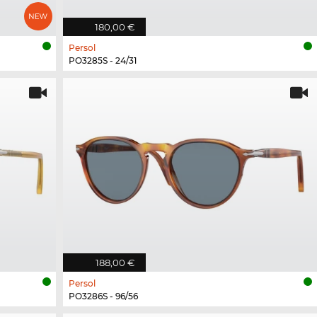
180,00 €
Persol
PO3285S - 24/31
188,00 €
Persol
PO3286S - 96/56