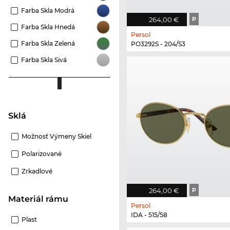
Farba Skla Modrá
264,00 €
P
Farba Skla Hnedá
Persol
Farba Skla Zelená
PO3292S - 204/S3
Farba Skla Sivá
Sklá
Možnosť Výmeny Skiel
Polarizované
Zrkadlové
264,00 €
P
Materiál rámu
Persol
IDA - 515/58
Plast