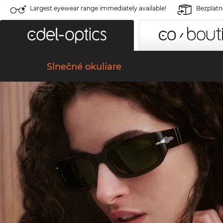
Largest eyewear range immediately available!
Bezplatné
Slnečné okuliare