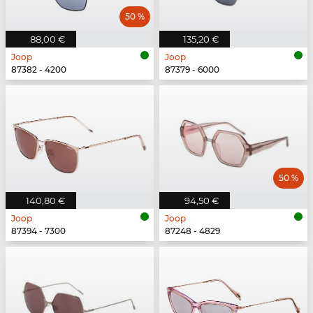
50 %
88,00 €
135,20 €
Joop
Joop
87382 - 4200
87379 - 6000
50 %
140,80 €
94,50 €
Joop
Joop
87394 - 7300
87248 - 4829