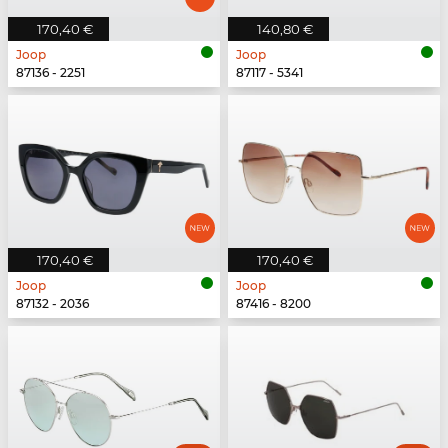
170,40 €
140,80 €
Joop
Joop
87136 - 2251
87117 - 5341
170,40 €
170,40 €
Joop
Joop
87132 - 2036
87416 - 8200