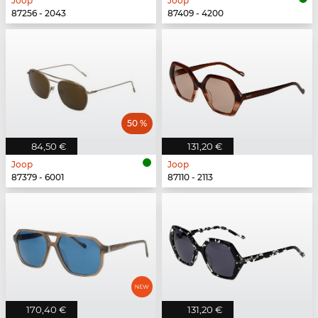
Joop
Joop
87256 - 2043
87409 - 4200
50 %
84,50 €
131,20 €
Joop
Joop
87379 - 6001
87110 - 2113
170,40 €
131,20 €