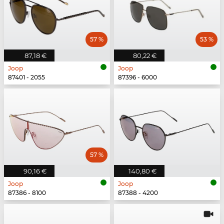
57 %
53 %
87,18 €
80,22 €
Joop
Joop
87401 - 2055
87396 - 6000
57 %
90,16 €
140,80 €
Joop
Joop
87386 - 8100
87388 - 4200