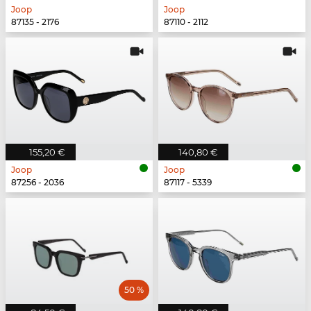
Joop
Joop
87135 - 2176
87110 - 2112
155,20 €
140,80 €
Joop
Joop
87256 - 2036
87117 - 5339
50 %