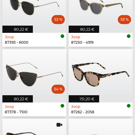
53 %
53 %
80,22 €
80,22 €
Joop
Joop
87393 - 6000
87250 - 4919
54 %
80,22 €
151,20 €
Joop
Joop
87378 - 7100
87262 - 2058