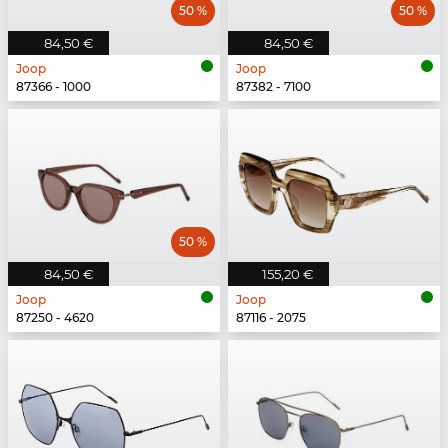
50 %
50 %
84,50 €
84,50 €
Joop
Joop
87366 - 1000
87382 - 7100
50 %
84,50 €
155,20 €
Joop
Joop
87250 - 4620
87116 - 2075