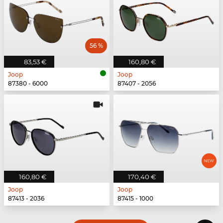
56 %
83,53 €
160,80 €
Joop
Joop
87380 - 6000
87407 - 2056
160,80 €
170,40 €
Joop
Joop
87413 - 2036
87415 - 1000