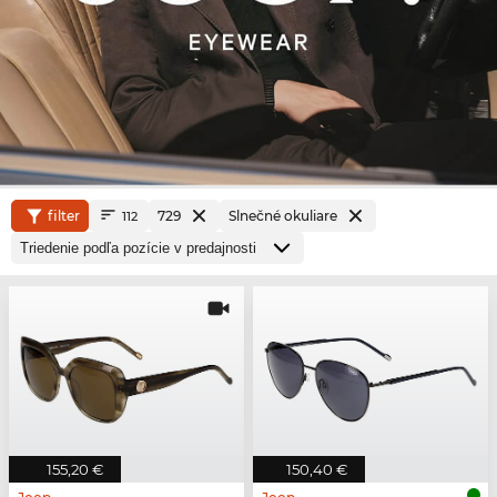
filter
729
Slnečné okuliare
112
155,20 €
150,40 €