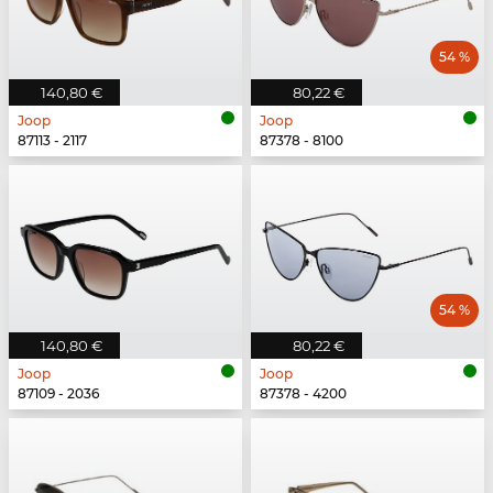
54 %
140,80 €
80,22 €
Joop
Joop
87113 - 2117
87378 - 8100
54 %
140,80 €
80,22 €
Joop
Joop
87109 - 2036
87378 - 4200