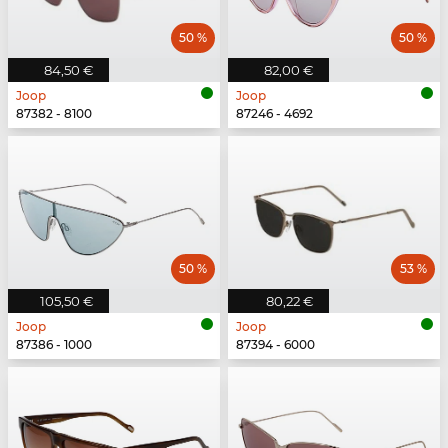
50 %
50 %
84,50 €
82,00 €
Joop
Joop
87382 - 8100
87246 - 4692
50 %
53 %
105,50 €
80,22 €
Joop
Joop
87386 - 1000
87394 - 6000