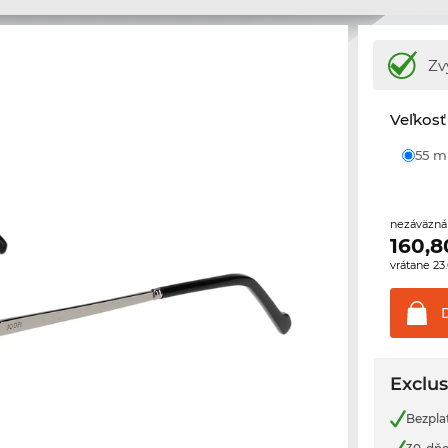
Zv
Veľkosť
55 
nezáväzná
160,8
vrátane 2
Exclus
Bezplat