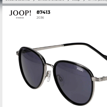
87413
2036