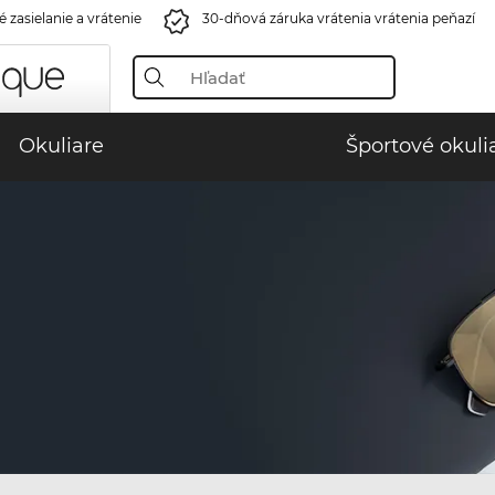
 zasielanie a vrátenie
30-dňová záruka vrátenia vrátenia peňazí
Okuliare
Športové okuli