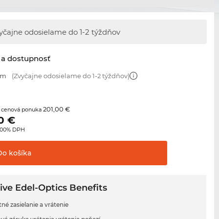
yčajne odosielame
do 1-2 týždňov
 a dostupnosť
mm
(Zvyčajne odosielame do 1-2 týždňov)
201,00 €
 cenová ponuka
0
€
3.00% DPH
Do
košíka
ive Edel-Optics Benefits
né zasielanie a vrátenie