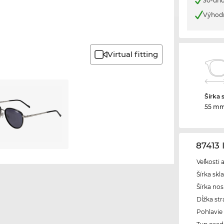
30-dňo
Výhod
Virtual fitting
Šírka 
55 m
87413
Veľkosti 
Šírka skl
Šírka nos
Dĺžka str
Pohlavie