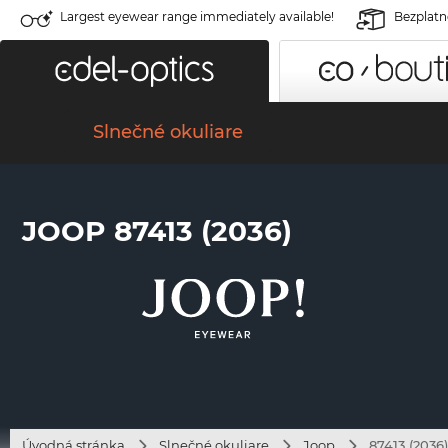
Largest eyewear range immediately available!
Bezplatné
Slnečné okuliare
JOOP 87413 (2036)
Úvodná stránka
Slnečné okuliare
Joop
87413 (2036)