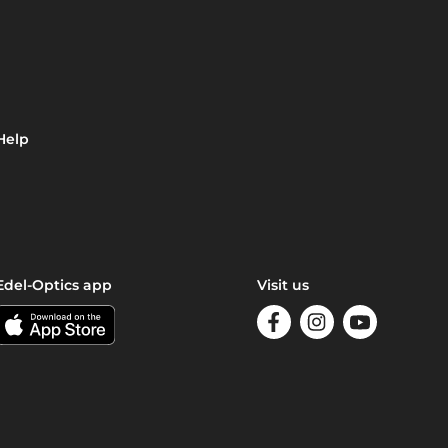
Help
Edel-Optics app
Visit us