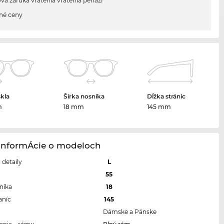
vá záruka vrátenia vrátenia peňazí
né ceny
skla
Šírka nosníka
Dĺžka stránic
m
18 mm
145 mm
 InformÁcie o modeloch
a detaily
L
a
55
níka
18
aníc
145
Dámske a Pánske