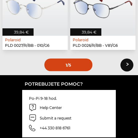
39,84 €
39,84 €
Polaroid
Polaroid
PLD 0027/R/BB - 010/G6
PLD 0026/R/BB - V81/G6
›
1
/5
POTREBUJETE POMOC?
Po-Pi 9-18 hod.
Help Center
Submit a request
+44 330 818 6761