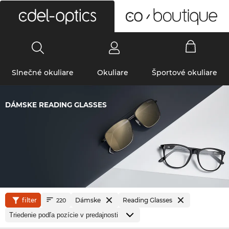
0
Slnečné okuliare
Okuliare
Športové okuliare
DÁMSKE READING GLASSES
filter
Dámske
Reading Glasses
220