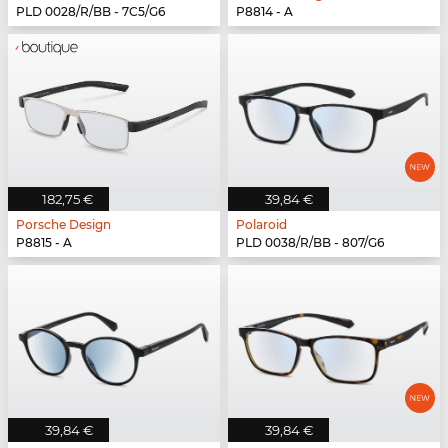
PLD 0028/R/BB - 7C5/G6
P8814 - A
182,75 €
39,84 €
Porsche Design
Polaroid
P8815 - A
PLD 0038/R/BB - 807/G6
39,84 €
39,84 €