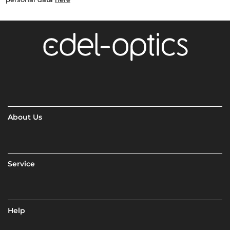
About Us
Service
Help