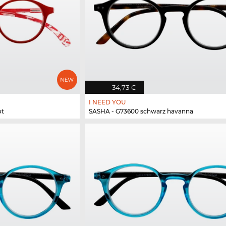
34,73 €
I NEED YOU
ot
SASHA - G73600 schwarz havanna