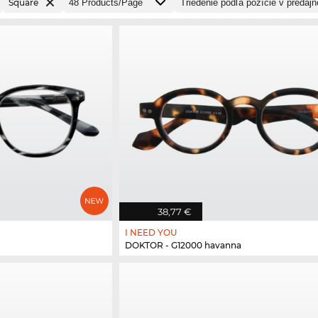
Square
38,77 €
I NEED YOU
DOKTOR - G12000 havanna