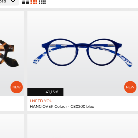
41,15 €
I NEED YOU
HANG OVER Colour - G80200 blau