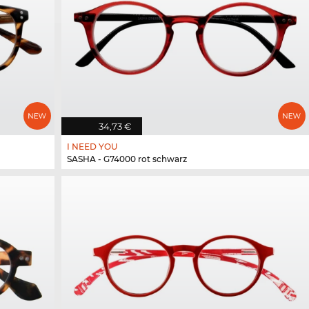
34,73 €
I NEED YOU
SASHA - G74000 rot schwarz