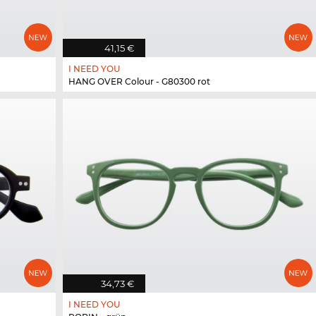
41,15 €
I NEED YOU
HANG OVER Colour - G80300 rot
34,73 €
I NEED YOU