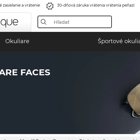
 zasielanie a vrátenie
30-dňová záruka vrátenia vrátenia peňazí
Okuliare
Športové okuli
ARE FACES