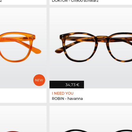
z
DOKTOR - G11900 schwarz
34,73 €
I NEED YOU
ROBIN - havanna