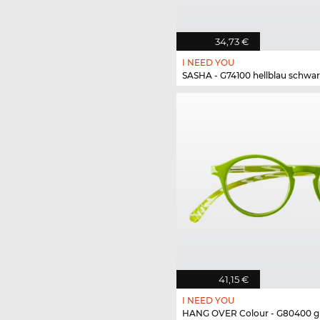
34,73 €
I NEED YOU
SASHA - G74100 hellblau schwar
41,15 €
I NEED YOU
HANG OVER Colour - G80400 g