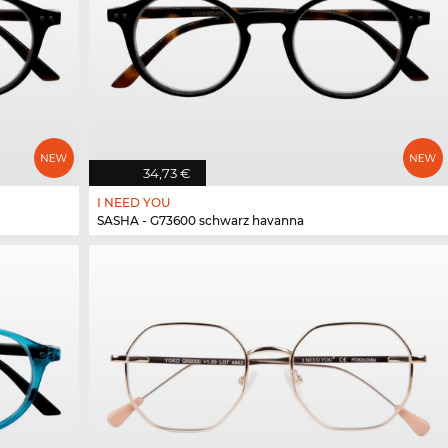
34,73 €
I NEED YOU
SASHA - G73600 schwarz havanna