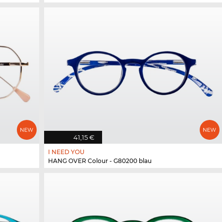
41,15 €
I NEED YOU
HANG OVER Colour - G80200 blau