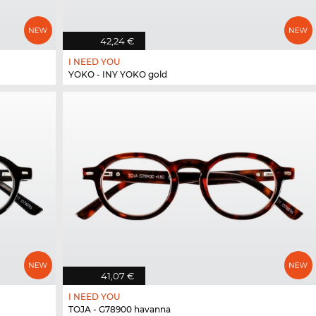
42,24 €
I NEED YOU
YOKO - INY YOKO gold
41,07 €
I NEED YOU
TOJA - G78900 havanna