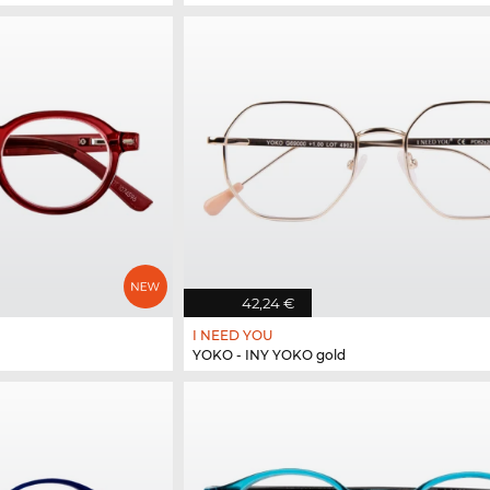
42,24 €
I NEED YOU
YOKO - INY YOKO gold