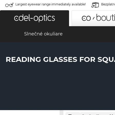
Largest eyewear range immediately available!
Bezplatné
Slnečné okuliare
READING GLASSES FOR SQU