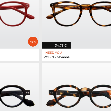
34,73 €
I NEED YOU
ROBIN - havanna