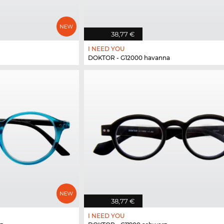
38,77 €
I NEED YOU
DOKTOR - G12000 havanna
38,77 €
I NEED YOU