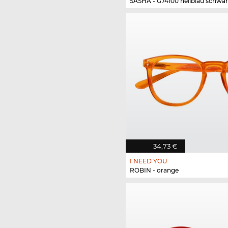
SASHA - G74100 hellblau schwar
34,73 €
I NEED YOU
ROBIN - orange