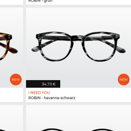
ROBIN - grün
34,73 €
I NEED YOU
ROBIN - havanna-schwarz