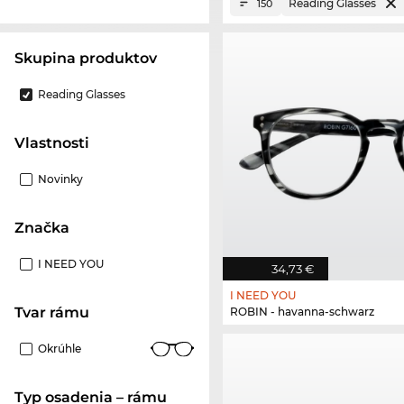
Reading Glasses
150
Skupina produktov
Reading Glasses
Vlastnosti
Novinky
Značka
I NEED YOU
34,73 €
I NEED YOU
Tvar rámu
ROBIN - havanna-schwarz
Okrúhle
Typ osadenia – rámu