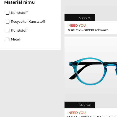
Materiál rámu
Kunststoff
38,77 €
Recycelter Kunststoff
I NEED YOU
DOKTOR - G11900 schwarz
Kunststoff
Metall
34,73 €
I NEED YOU