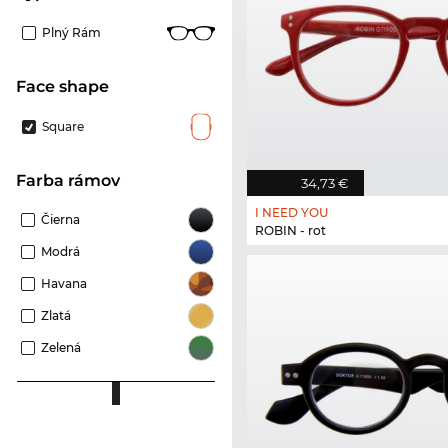
Plný Rám
Face shape
Square
Farba rámov
34,73 €
I NEED YOU
Čierna
ROBIN - rot
Modrá
Havana
Zlatá
Zelená