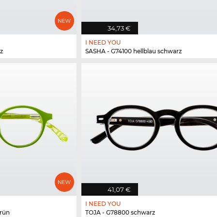
34,73 €
I NEED YOU
z
SASHA - G74100 hellblau schwarz
41,07 €
I NEED YOU
rün
TOJA - G78800 schwarz