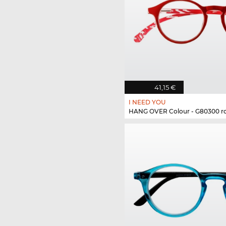
41,15 €
I NEED YOU
HANG OVER Colour - G80300 r