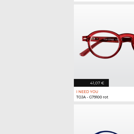
41,07 €
I NEED YOU
TOJA - G79100 rot