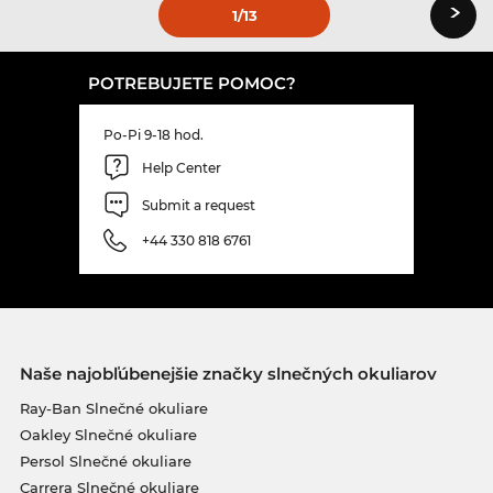
›
1
/13
POTREBUJETE POMOC?
Po-Pi 9-18 hod.
Help Center
Submit a request
+44 330 818 6761
Naše najobľúbenejšie značky slnečných okuliarov
Ray-Ban Slnečné okuliare
Oakley Slnečné okuliare
Persol Slnečné okuliare
Carrera Slnečné okuliare