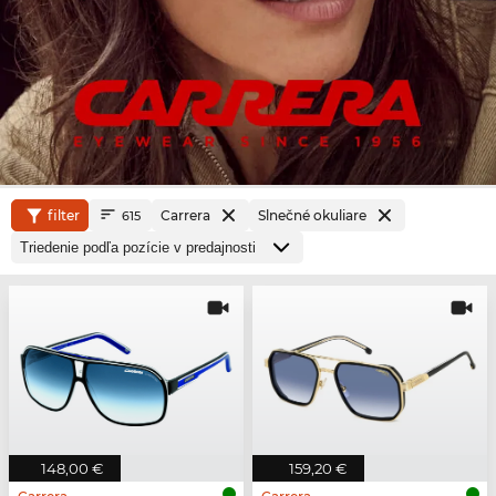
filter
Carrera
Slnečné okuliare
615
148,00 €
159,20 €