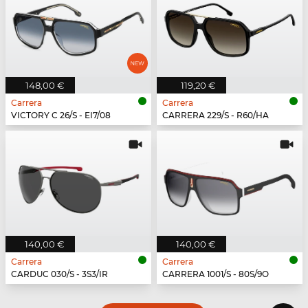
148,00 €
119,20 €
Carrera
Carrera
VICTORY C 26/S - EI7/08
CARRERA 229/S - R60/HA
140,00 €
140,00 €
Carrera
Carrera
CARDUC 030/S - 3S3/IR
CARRERA 1001/S - 80S/9O