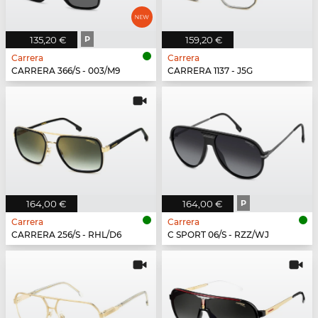
135,20 €
P
159,20 €
Carrera
Carrera
CARRERA 366/S - 003/M9
CARRERA 1137 - J5G
164,00 €
164,00 €
P
Carrera
Carrera
CARRERA 256/S - RHL/D6
C SPORT 06/S - RZZ/WJ