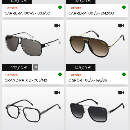
148,00 €
140,00 €
Carrera
Carrera
CARRERA 1007/S - 003/9O
CARRERA 1001/S - 2M2/9O
172,00 €
P
148,00 €
Carrera
Carrera
GRAND PRIX 2 - 7C5/M9
C SPORT 06/S - I46/86