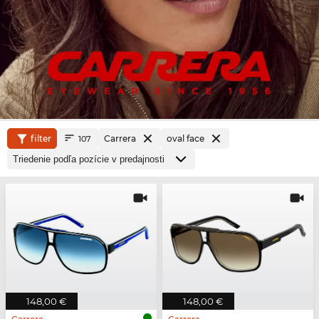
filter
Carrera
oval face
107
148,00 €
148,00 €