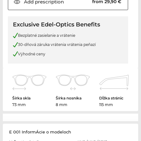
Add
prescription
from 29,90 €
Exclusive Edel-Optics Benefits
Bezplatné zasielanie a vrátenie
30-dňová záruka vrátenia vrátenia peňazí
Výhodné ceny
Šírka skla
Šírka nosníka
Dĺžka stránic
73 mm
8 mm
115 mm
E 001 InformÁcie o modeloch