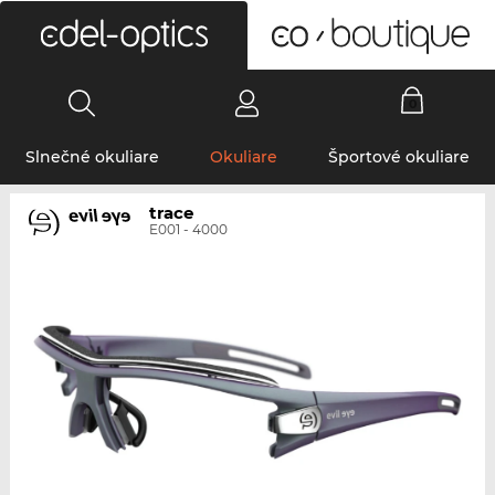
0
Slnečné okuliare
Okuliare
Športové okuliare
trace
E001 - 4000