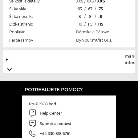
Veľkosti a detaily
XXS
/
XXS
/
XXS
Šírka skla
63
/
67
/
73
Šírka nosníka
8
/
8
/
8
Dĺžka straníc
110
/
115
/
115
Pohlavie
Dámske a Pánske
Farba rámov
Dyn.pur.mt/lst Gr.s.
manuf
infor
POTREBUJETE POMOC?
Po-Pi 9-18 hod.
Help Center
Submit a request
+44 330 818 6761