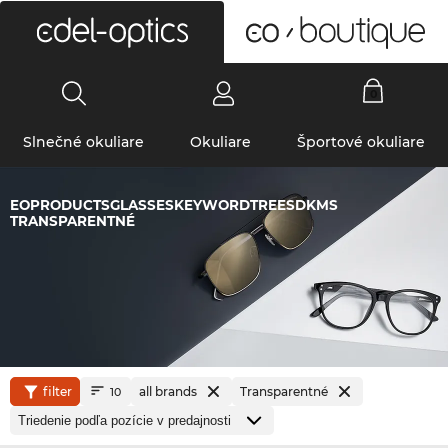
0
Slnečné okuliare
Okuliare
Športové okuliare
EOPRODUCTSGLASSESKEYWORDTREESDKMS
TRANSPARENTNÉ
filter
all brands
Transparentné
10