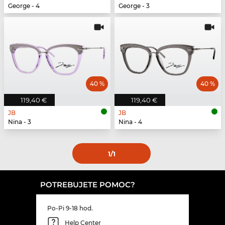
George - 4
George - 3
40 %
40 %
119,40 €
119,40 €
JB
JB
Nina - 3
Nina - 4
1
/1
POTREBUJETE POMOC?
Po-Pi 9-18 hod.
Help Center