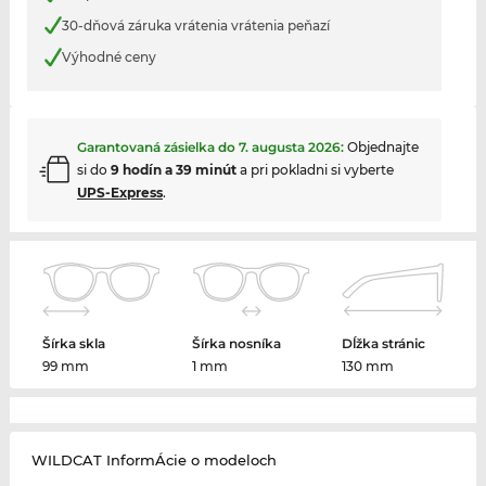
30-dňová záruka vrátenia vrátenia peňazí
Výhodné ceny
Garantovaná zásielka do
7. augusta 2026
:
Objednajte
si do
9 hodín a 39 minút
a pri pokladni si vyberte
UPS-Express
.
Šírka skla
Šírka nosníka
Dĺžka stránic
99 mm
1 mm
130 mm
WILDCAT InformÁcie o modeloch