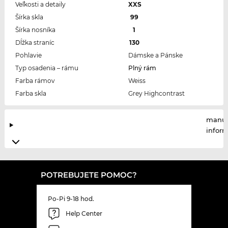
Veľkosti a detaily
XXS
Šírka skla
99
Šírka nosníka
1
Dĺžka straníc
130
Pohlavie
Dámske a Pánske
Typ osadenia – rámu
Plný rám
Farba rámov
Weiss
Farba skla
Grey Highcontrast
manuf
infor
POTREBUJETE POMOC?
Po-Pi 9-18 hod.
Help Center