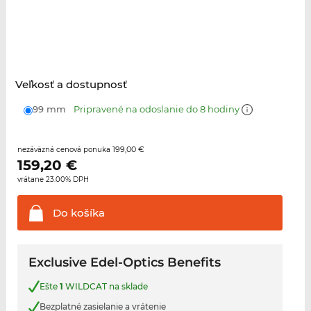
Veľkosť a dostupnosť
99 mm
Pripravené na odoslanie do 8 hodiny
199,00 €
nezáväzná cenová ponuka
159,20
€
vrátane 23.00% DPH
Do
košíka
Exclusive Edel-Optics Benefits
Ešte
1
WILDCAT na sklade
Bezplatné zasielanie a vrátenie