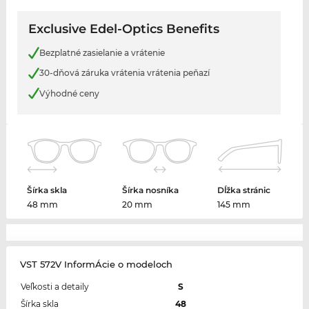
Exclusive Edel-Optics Benefits
Bezplatné zasielanie a vrátenie
30-dňová záruka vrátenia vrátenia peňazí
Výhodné ceny
Šírka skla
Šírka nosníka
Dĺžka stránic
48 mm
20 mm
145 mm
VST 572V InformÁcie o modeloch
Veľkosti a detaily
S
Šírka skla
48