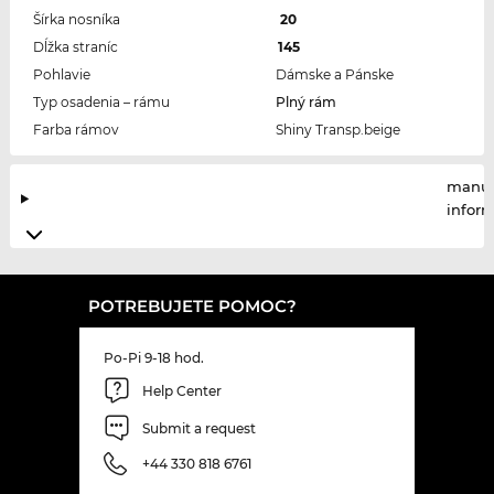
Šírka nosníka
20
Dĺžka straníc
145
Pohlavie
Dámske a Pánske
Typ osadenia – rámu
Plný rám
Farba rámov
Shiny Transp.beige
manuf
infor
POTREBUJETE POMOC?
Po-Pi 9-18 hod.
Help Center
Submit a request
+44 330 818 6761