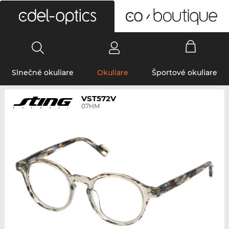
0
Slnečné okuliare
Okuliare
Športové okuliare
VST572V
07HM