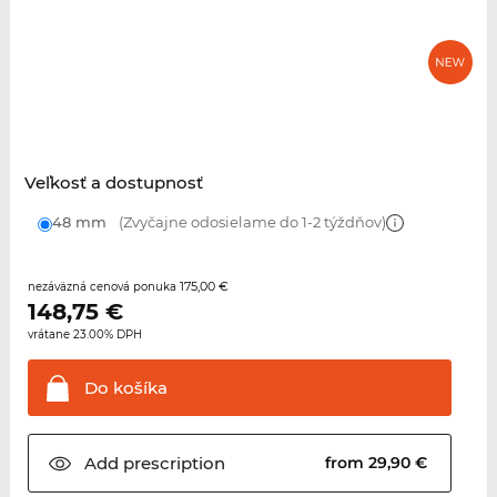
Veľkosť a dostupnosť
48 mm
(Zvyčajne odosielame do 1-2 týždňov)
175,00 €
nezáväzná cenová ponuka
148,75
€
vrátane 23.00% DPH
Do
košíka
Add
prescription
from 29,90 €