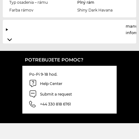
Typ osadenia – rámu
Plný rám
Farba rámov
Shiny Dark Havana
manuf
infor
POTREBUJETE POMOC?
Po-Pi 9-18 hod.
Help Center
Submit a request
+44 330 818 6761