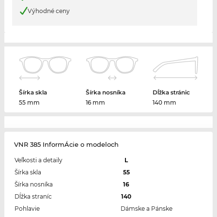
Výhodné ceny
Šírka skla
Šírka nosníka
Dĺžka stránic
55 mm
16 mm
140 mm
VNR 385 InformÁcie o modeloch
Veľkosti a detaily
L
Šírka skla
55
Šírka nosníka
16
Dĺžka straníc
140
Pohlavie
Dámske a Pánske