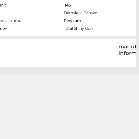
aníc
145
Dámske a Pánske
enia – rámu
Plný rám
ámov
Total Shiny Gun
manufa
inform