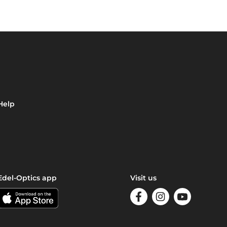
Help
Edel-Optics app
Visit us