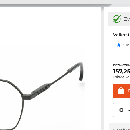
Zv
Veľkosť
53 
nezáväzná
157,2
vrátane 2