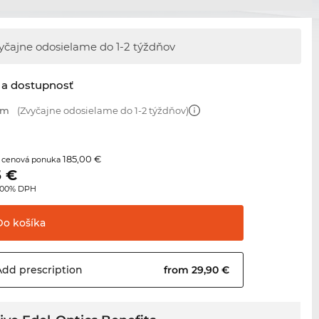
yčajne odosielame
do 1-2 týždňov
 a dostupnosť
mm
(Zvyčajne odosielame do 1-2 týždňov)
185,00 €
 cenová ponuka
5
€
3.00% DPH
Do
košíka
Add
prescription
from 29,90 €