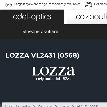
Largest eyewear range immediately available!
Bezplatné
Slnečné okuliare
LOZZA VL2431 (0568)
Úvodná stránka
Okuliare
Lozza
VL2431 (0568)