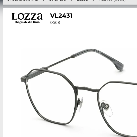
VL2431
0568