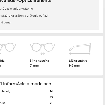
ive Edel-Optics Benefits
né zasielanie a vrátenie
vá záruka vrátenia vrátenia peňazí
né ceny
skla
Šírka nosníka
Dĺžka stránic
m
21 mm
145 mm
31 InformÁcie o modeloch
a detaily
M
a
53
níka
21