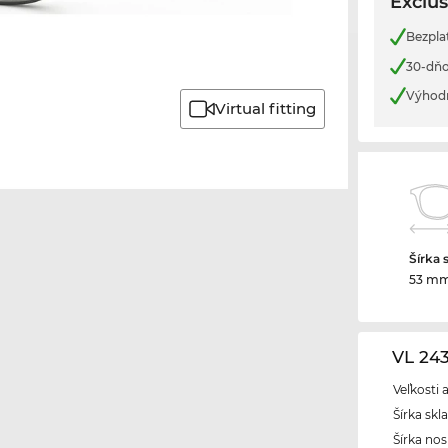
Exclus
Bezplat
30-dňo
Výhod
Virtual fitting
Šírka 
53 m
VL 24
Veľkosti 
Šírka skl
Šírka nos