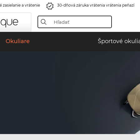
 zasielanie a vrátenie
30-dňová záruka vrátenia vrátenia peňazí
Okuliare
Športové okuli