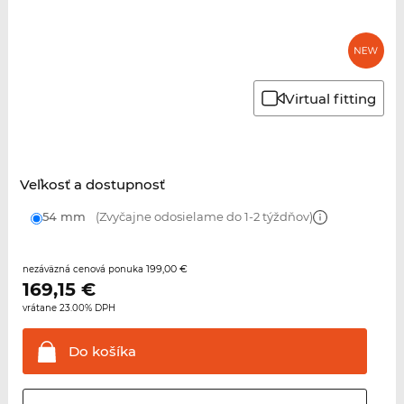
Virtual fitting
Veľkosť a dostupnosť
54 mm
(Zvyčajne odosielame do 1-2 týždňov)
199,00 €
nezáväzná cenová ponuka
169,15
€
vrátane 23.00% DPH
Do
košíka