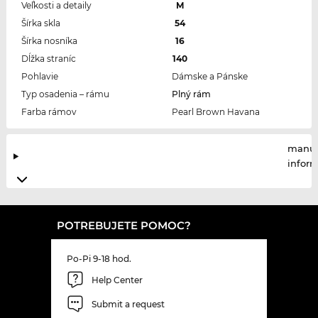
Veľkosti a detaily
M
Šírka skla
54
Šírka nosníka
16
Dĺžka straníc
140
Pohlavie
Dámske a Pánske
Typ osadenia – rámu
Plný rám
Farba rámov
Pearl Brown Havana
manuf
infor
POTREBUJETE POMOC?
Po-Pi 9-18 hod.
Help Center
Submit a request