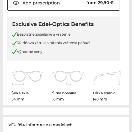
Add
prescription
from 29,90 €
Exclusive Edel-Optics Benefits
Bezplatné zasielanie a vrátenie
30-dňová záruka vrátenia vrátenia peňazí
Výhodné ceny
Šírka skla
Šírka nosníka
Dĺžka stránic
54 mm
16 mm
140 mm
VFU 994 InformÁcie o modeloch