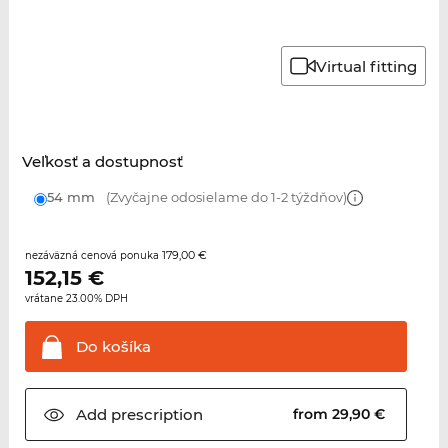
Virtual fitting
Veľkosť a dostupnosť
54 mm
(Zvyčajne odosielame do 1-2 týždňov)
179,00 €
nezáväzná cenová ponuka
152,15
€
vrátane 23.00% DPH
Do
košíka
Add
prescription
from 29,90 €