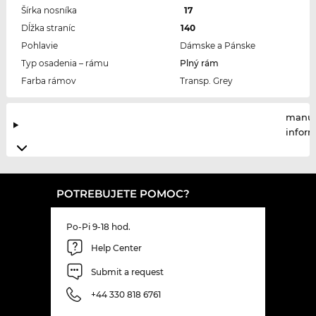
Šírka nosníka
17
Dĺžka straníc
140
Pohlavie
Dámske a Pánske
Typ osadenia – rámu
Plný rám
Farba rámov
Transp. Grey
manuf
infor
POTREBUJETE POMOC?
Po-Pi 9-18 hod.
Help Center
Submit a request
+44 330 818 6761