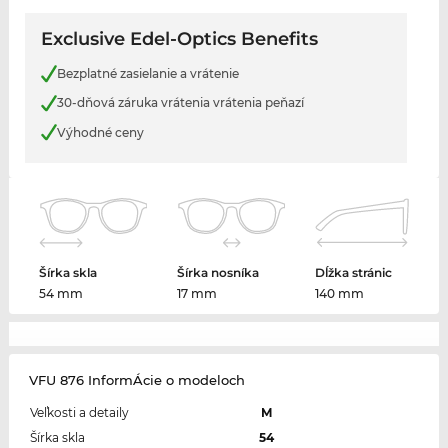
Exclusive Edel-Optics Benefits
Bezplatné zasielanie a vrátenie
30-dňová záruka vrátenia vrátenia peňazí
Výhodné ceny
Šírka skla
Šírka nosníka
Dĺžka stránic
54 mm
17 mm
140 mm
VFU 876 InformÁcie o modeloch
Veľkosti a detaily
M
Šírka skla
54