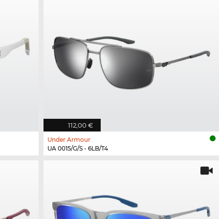
112,00 €
Under Armour
UA 0015/G/S - 6LB/T4