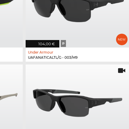
104,00 €
P
Under Armour
UAFANATICALTL/G - 003/M9