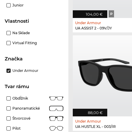
Junior
104,00 €
P
Vlastnosti
Under Armour
UA ASSIST 2 - 09V/JY
Na Sklade
Virtual Fitting
Značka
Under Armour
Tvar rámu
Obdĺžnik
Panoramatické
88,00 €
Štvorcové
Under Armour
UA HUSTLE XL - 003/IR
Pilot