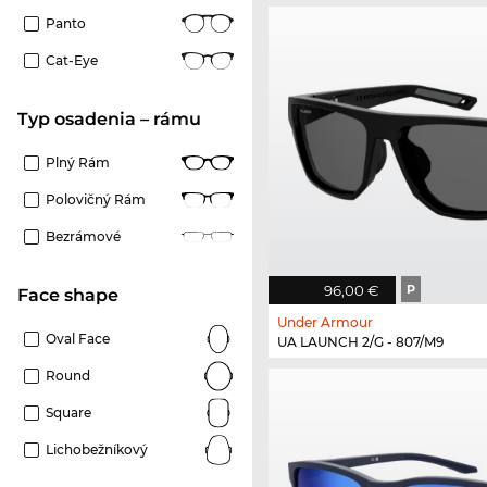
Panto
Cat-Eye
Typ osadenia – rámu
Plný Rám
Polovičný Rám
Bezrámové
96,00 €
P
Face shape
Under Armour
Oval Face
UA LAUNCH 2/G - 807/M9
Round
Square
Lichobežníkový