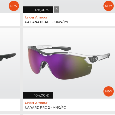
128,00 €
P
Under Armour
UA FANATICAL II - O6W/M9
104,00 €
Under Armour
UA YARD PRO 2 - MNG/PC