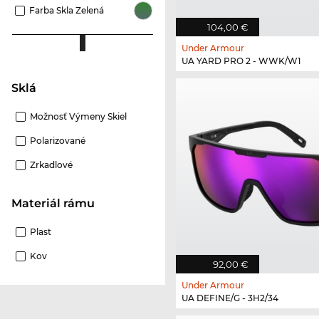
Farba Skla Zelená
104,00 €
Under Armour
UA YARD PRO 2 - WWK/W1
Sklá
Možnosť Výmeny Skiel
Polarizované
Zrkadlové
Materiál rámu
Plast
Kov
92,00 €
Under Armour
UA DEFINE/G - 3H2/34