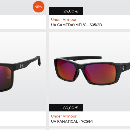
124,00 €
Under Armour
UA GAMEDAYMTL/G - S05/2B
80,00 €
Under Armour
UA FANATICAL - 7C5/MI