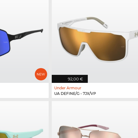
92,00 €
Under Armour
UA DEFINE/G - 7JX/VP