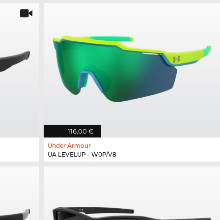
116,00 €
Under Armour
UA LEVELUP - W0P/V8