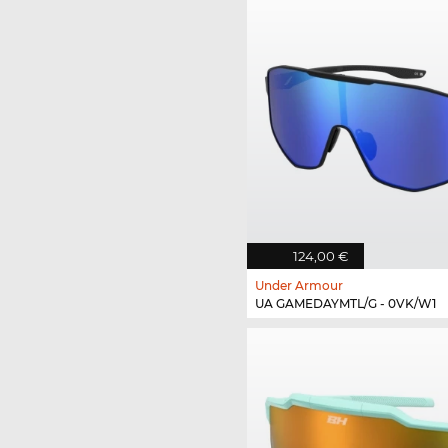
124,00 €
Under Armour
UA GAMEDAYMTL/G - 0VK/W1