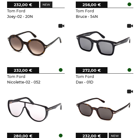
232,00 €
256,00 €
Tom Ford
Tom Ford
Joey-02 - 20N
Bruce - 54N
232,00 €
272,00 €
Tom Ford
Tom Ford
Nicolette-02 - 052
Dax - 01D
280,00 €
232,00 €