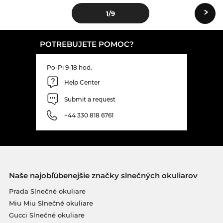
›
1
/9
POTREBUJETE POMOC?
Po-Pi 9-18 hod.
Help Center
Submit a request
+44 330 818 6761
Naše najobľúbenejšie značky slnečných okuliarov
Prada Slnečné okuliare
Miu Miu Slnečné okuliare
Gucci Slnečné okuliare