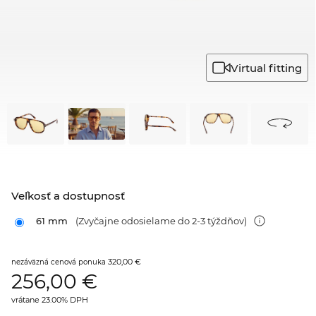
Virtual fitting
Veľkosť a dostupnosť
61 mm
(Zvyčajne odosielame do 2-3 týždňov)
320,00 €
nezáväzná cenová ponuka
256,00
€
vrátane 23.00% DPH