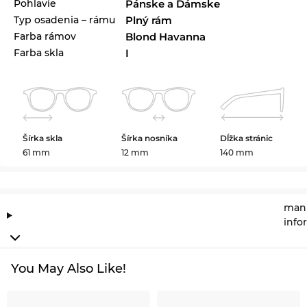
Pohlavie
Pánske a Dámske
Typ osadenia – rámu
Plný rám
Farba rámov
Blond Havanna
Farba skla
I
Šírka skla
Šírka nosníka
Dĺžka stránic
61 mm
12 mm
140 mm
manu
info
You May Also Like!