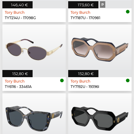
146,40 €
173,60 €
P
Tory Burch
Tory Burch
TY7214U - 17098G
TY7187U - 170981
152,80 €
152,80 €
Tory Burch
Tory Burch
TY6116 - 33461A
TY7192U - 19396I