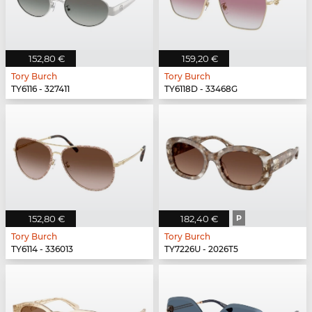
152,80 €
159,20 €
Tory Burch
Tory Burch
TY6116 - 327411
TY6118D - 33468G
152,80 €
182,40 €
P
Tory Burch
Tory Burch
TY6114 - 336013
TY7226U - 2026T5