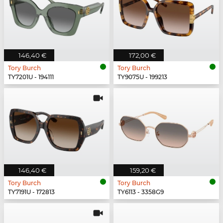
146,40 €
172,00 €
Tory Burch
Tory Burch
TY7201U - 194111
TY9075U - 199213
146,40 €
159,20 €
Tory Burch
Tory Burch
TY7191U - 172813
TY6113 - 3358G9