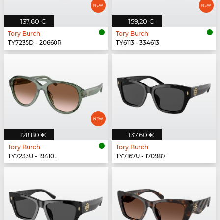
137,60 €
159,20 €
Tory Burch
Tory Burch
TY7235D - 20660R
TY6113 - 334613
128,80 €
137,60 €
Tory Burch
Tory Burch
TY7233U - 19410L
TY7167U - 170987