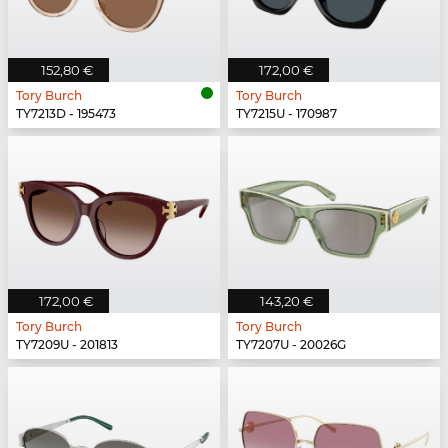
152,80 €
172,00 €
Tory Burch
Tory Burch
TY7213D - 195473
TY7215U - 170987
172,00 €
143,20 €
Tory Burch
Tory Burch
TY7209U - 201813
TY7207U - 20026G