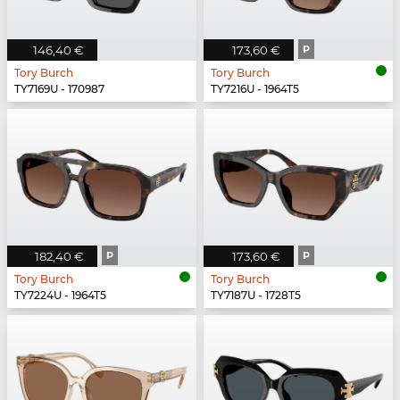
146,40 €
173,60 €
P
Tory Burch
Tory Burch
TY7169U - 170987
TY7216U - 1964T5
182,40 €
P
173,60 €
P
Tory Burch
Tory Burch
TY7224U - 1964T5
TY7187U - 1728T5