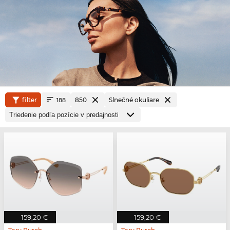
filter
850
Slnečné okuliare
188
159,20 €
159,20 €