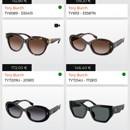
152,80 €
159,20 €
Tory Burch
Tory Burch
TY6089 - 330413
TY6113 - 33587N
172,00 €
146,40 €
Tory Burch
Tory Burch
TY7209U - 201613
TY7214U - 172813