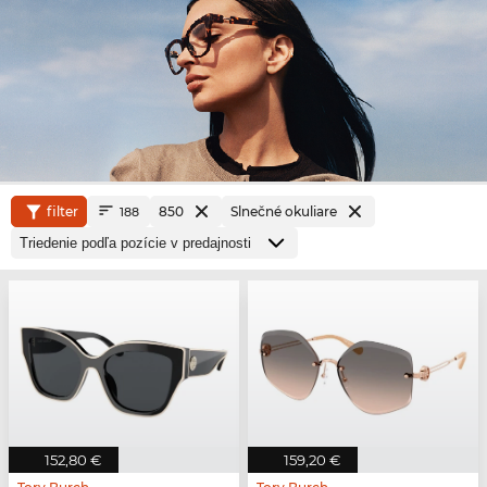
filter
850
Slnečné okuliare
188
152,80 €
159,20 €