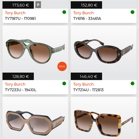
173,60 €
P
152,80 €
Tory Burch
Tory Burch
TY7187U - 170981
TY6116 - 33461A
128,80 €
146,40 €
Tory Burch
Tory Burch
TY7233U - 19410L
TY7214U - 172813