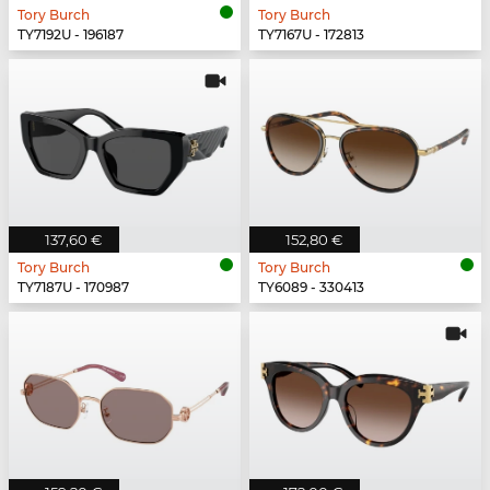
Tory Burch
Tory Burch
TY7192U - 196187
TY7167U - 172813
137,60 €
152,80 €
Tory Burch
Tory Burch
TY7187U - 170987
TY6089 - 330413