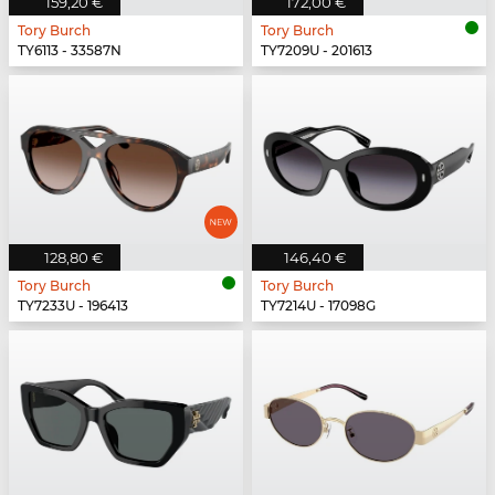
159,20 €
172,00 €
Tory Burch
Tory Burch
TY6113 - 33587N
TY7209U - 201613
128,80 €
146,40 €
Tory Burch
Tory Burch
TY7233U - 196413
TY7214U - 17098G