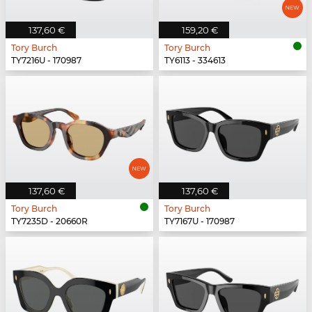
137,60 €
159,20 €
Tory Burch
Tory Burch
TY7216U - 170987
TY6113 - 334613
137,60 €
137,60 €
Tory Burch
Tory Burch
TY7235D - 20660R
TY7167U - 170987