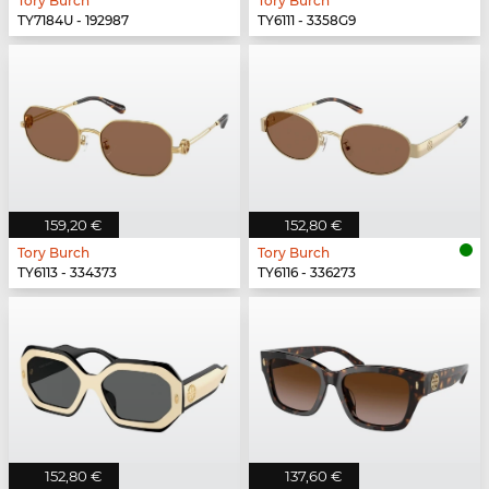
Tory Burch
Tory Burch
TY7184U - 192987
TY6111 - 3358G9
159,20 €
152,80 €
Tory Burch
Tory Burch
TY6113 - 334373
TY6116 - 336273
152,80 €
137,60 €