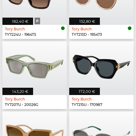
182,40 €
P
152,80 €
Tory Burch
Tory Burch
TY7224U - 1964T5
TY7213D - 195473
143,20 €
172,00 €
Tory Burch
Tory Burch
TY7207U - 20026G
TY7215U - 170987