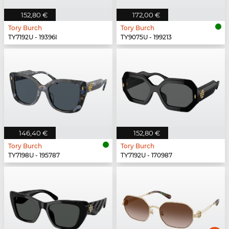
152,80 €
172,00 €
Tory Burch
Tory Burch
TY7192U - 19396I
TY9075U - 199213
146,40 €
152,80 €
Tory Burch
Tory Burch
TY7198U - 195787
TY7192U - 170987