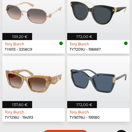
159,20 €
172,00 €
Tory Burch
Tory Burch
TY6113 - 3358G9
TY7209U - 198887
137,60 €
172,00 €
Tory Burch
Tory Burch
TY7216U - 194913
TY9076U - 199180