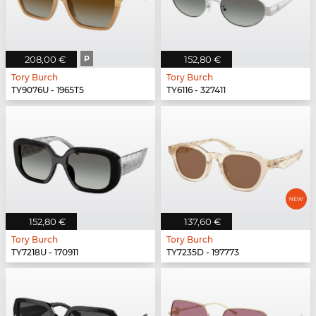
208,00 €
P
152,80 €
Tory Burch
Tory Burch
TY9076U - 1965T5
TY6116 - 327411
152,80 €
137,60 €
Tory Burch
Tory Burch
TY7218U - 170911
TY7235D - 197773