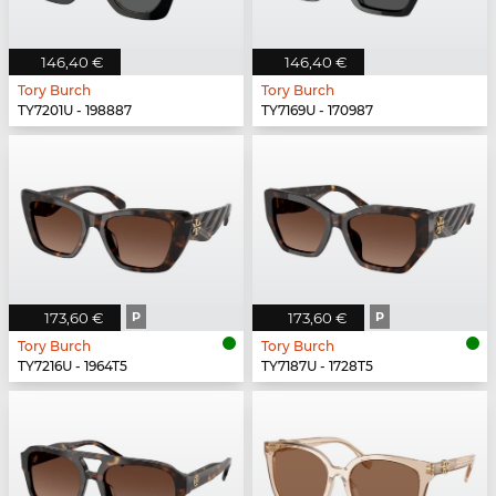
146,40 €
146,40 €
Tory Burch
Tory Burch
TY7201U - 198887
TY7169U - 170987
173,60 €
P
173,60 €
P
Tory Burch
Tory Burch
TY7216U - 1964T5
TY7187U - 1728T5