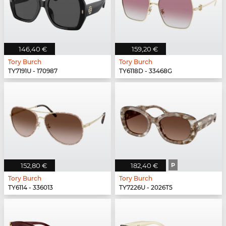
146,40 €
159,20 €
Tory Burch
Tory Burch
TY7191U - 170987
TY6118D - 33468G
152,80 €
182,40 €
P
Tory Burch
Tory Burch
TY6114 - 336013
TY7226U - 2026T5