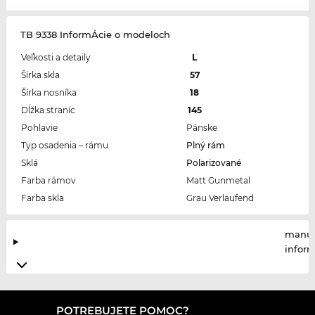
TB 9338 InformÁcie o modeloch
Veľkosti a detaily
L
Šírka skla
57
Šírka nosníka
18
Dĺžka straníc
145
Pohlavie
Pánske
Typ osadenia – rámu
Plný rám
Sklá
Polarizované
Farba rámov
Matt Gunmetal
Farba skla
Grau Verlaufend
manuf
infor
POTREBUJETE POMOC?