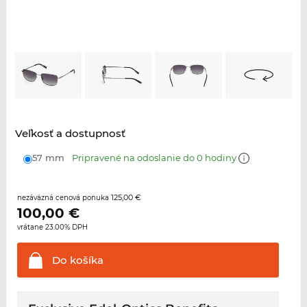
Veľkosť a dostupnosť
57 mm
Pripravené na odoslanie do 0 hodiny
125,00 €
nezáväzná cenová ponuka
100,00
€
vrátane 23.00% DPH
Do
košíka