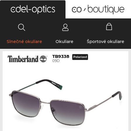
0
Slnečné okuliare
Okuliare
Športové okuliare
TB9338
Polarized
09D