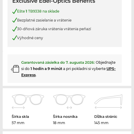
Exclusive Edel-Optics Benefits
Ešte
1
TB9338 na sklade
Bezplatné zasielanie a vrátenie
30-dňová záruka vrátenia vrátenia peňazí
Výhodné ceny
Garantovaná zásielka do
7. augusta 2026
:
Objednajte
si do
1 hodín a 9 minút
a pri pokladni si vyberte
UPS-
Express
.
Šírka skla
Šírka nosníka
Dĺžka stránic
57 mm
18 mm
145 mm