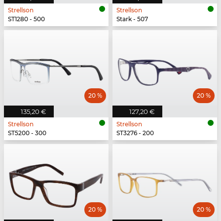
Strellson
Strellson
ST1280 - 500
Stark - 507
20 %
20 %
135,20 €
127,20 €
Strellson
Strellson
ST5200 - 300
ST3276 - 200
20 %
20 %