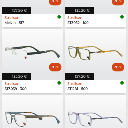
20 %
20 %
127,20 €
135,20 €
Strellson
Strellson
Melvin - 517
ST3032 - 100
20 %
20 %
135,20 €
127,20 €
Strellson
Strellson
ST3039 - 300
ST1281 - 500