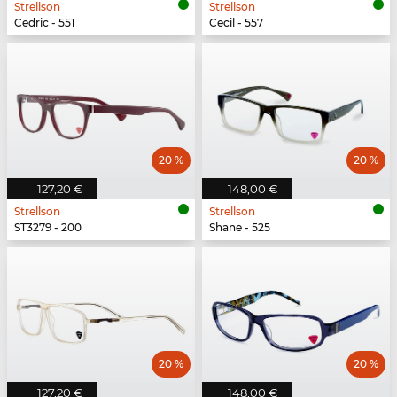
Strellson
Strellson
Cedric - 551
Cecil - 557
20 %
20 %
127,20 €
148,00 €
Strellson
Strellson
ST3279 - 200
Shane - 525
20 %
20 %
127,20 €
148,00 €