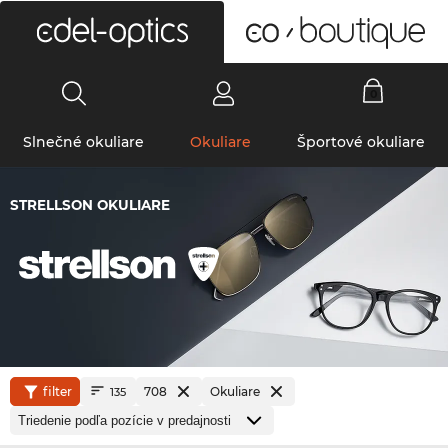
0
Slnečné okuliare
Okuliare
Športové okuliare
STRELLSON OKULIARE
filter
708
Okuliare
135