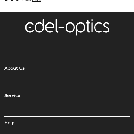
About Us
Service
Help