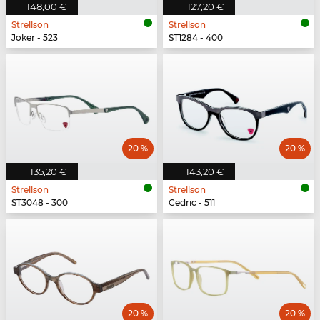
148,00 €
127,20 €
Strellson
Strellson
Joker - 523
ST1284 - 400
20 %
20 %
135,20 €
143,20 €
Strellson
Strellson
ST3048 - 300
Cedric - 511
20 %
20 %