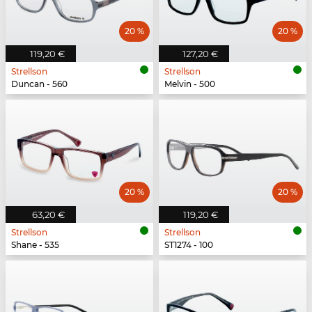
20 %
20 %
119,20 €
127,20 €
Strellson
Strellson
Duncan - 560
Melvin - 500
20 %
20 %
63,20 €
119,20 €
Strellson
Strellson
Shane - 535
ST1274 - 100