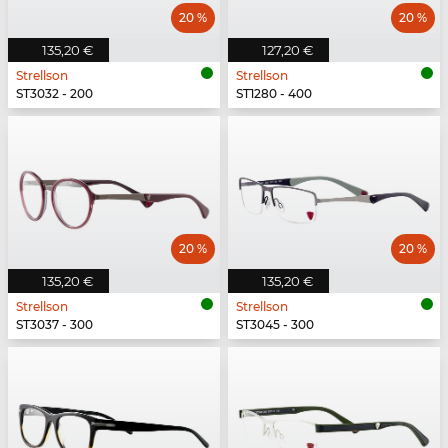
20 %
20 %
135,20 €
127,20 €
Strellson
Strellson
ST3032 - 200
ST1280 - 400
20 %
20 %
135,20 €
135,20 €
Strellson
Strellson
ST3037 - 300
ST3045 - 300