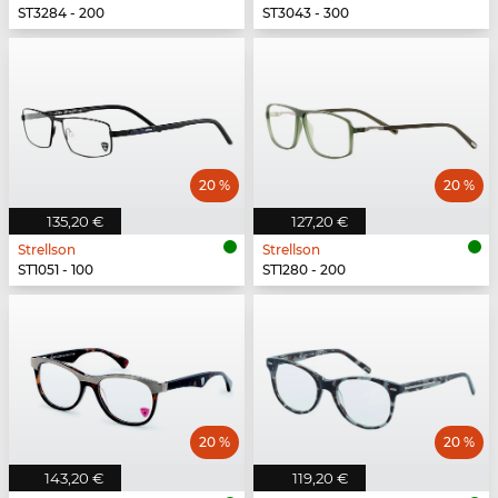
ST3284 - 200
ST3043 - 300
20 %
20 %
135,20 €
127,20 €
Strellson
Strellson
ST1051 - 100
ST1280 - 200
20 %
20 %
143,20 €
119,20 €