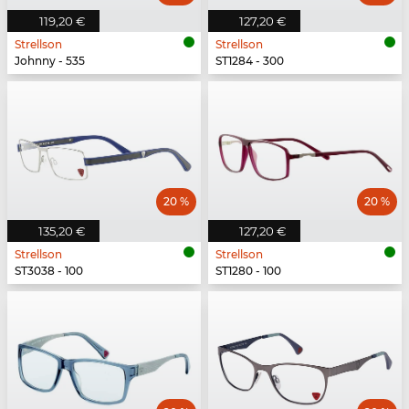
119,20 €
127,20 €
Strellson
Strellson
Johnny - 535
ST1284 - 300
20 %
20 %
135,20 €
127,20 €
Strellson
Strellson
ST3038 - 100
ST1280 - 100