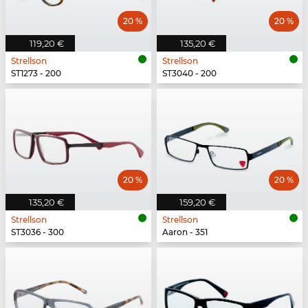
20 %
20 %
119,20 €
135,20 €
Strellson
Strellson
ST1273 - 200
ST3040 - 200
20 %
20 %
135,20 €
159,20 €
Strellson
Strellson
ST3036 - 300
Aaron - 351