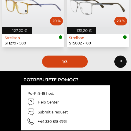
20 %
20 %
127,20 €
135,20 €
Strellson
Strellson
ST1279 - 500
ST5002 - 100
›
1
/3
POTREBUJETE POMOC?
Po-Pi 9-18 hod.
Help Center
Submit a request
+44 330 818 6761