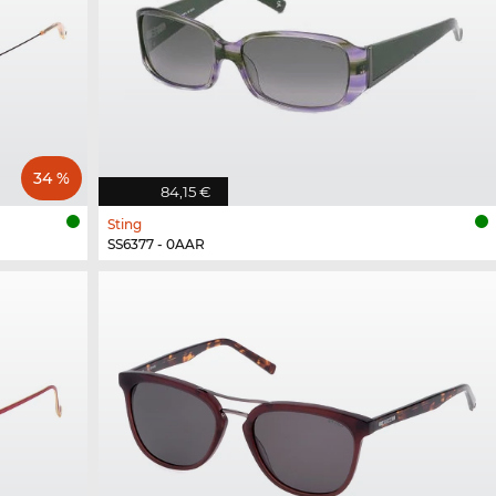
34 %
84,15 €
Sting
SS6377 - 0AAR