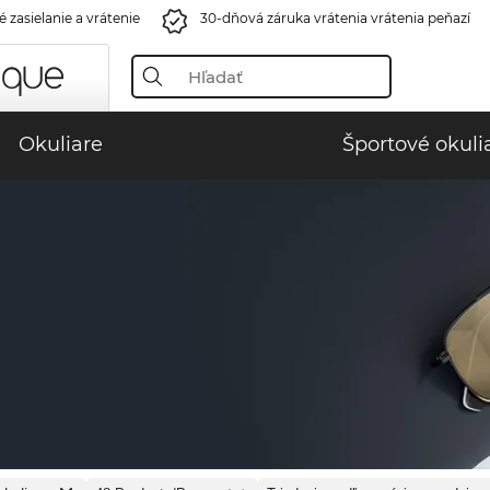
 zasielanie a vrátenie
30-dňová záruka vrátenia vrátenia peňazí
Okuliare
Športové okuli