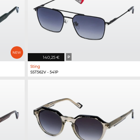
140,25 €
P
Sting
SST562V - 541P