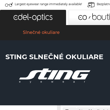
Largest eyewear range immediately available!
Bezplatné
Slnečné okuliare
STING SLNEČNÉ OKULIARE