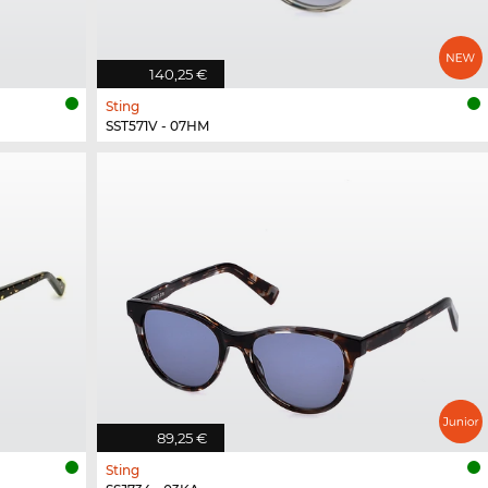
140,25 €
Sting
SST571V - 07HM
89,25 €
Sting