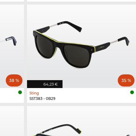
38 %
35 %
64,23 €
Sting
SST383 - 0B29