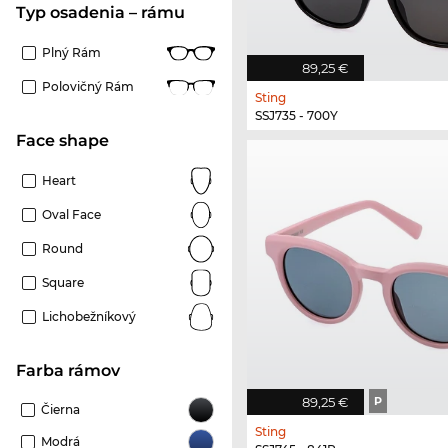
Typ osadenia – rámu
Plný Rám
89,25 €
Polovičný Rám
Sting
SSJ735 - 700Y
Face shape
Heart
Oval Face
Round
Square
Lichobežníkový
Farba rámov
89,25 €
P
Čierna
Sting
Modrá