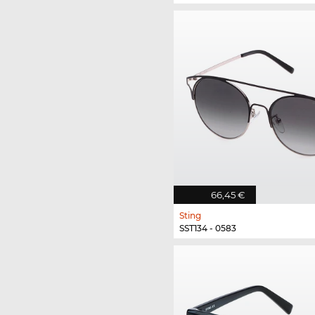
66,45 €
Sting
SST134 - 0583