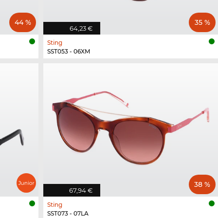
44 %
35 %
64,23 €
Sting
SST053 - 06XM
38 %
67,94 €
Sting
SST073 - 07LA