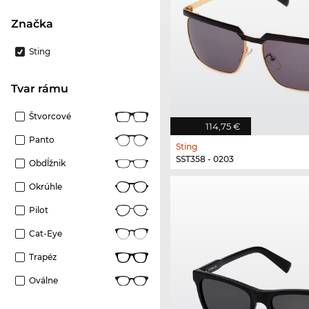
Značka
Sting
Tvar rámu
Štvorcové
114,75 €
Panto
Sting
SST358 - 0203
Obdĺžnik
Okrúhle
Pilot
Cat-Eye
Trapéz
Oválne