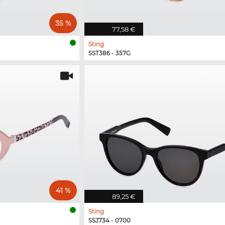
35 %
77,58 €
Sting
SST386 - 357G
41 %
89,25 €
Sting
SSJ734 - 0700