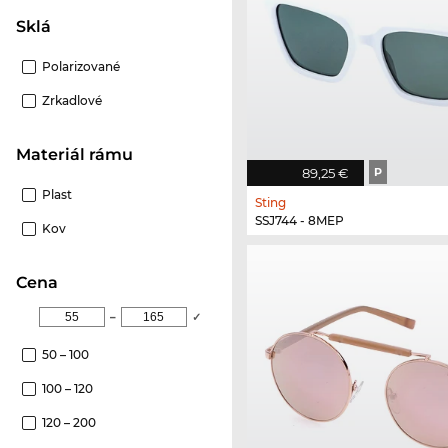
Sklá
Polarizované
Zrkadlové
Materiál rámu
89,25 €
P
Plast
Sting
SSJ744 - 8MEP
Kov
Cena
–
✓
50 – 100
100 – 120
120 – 200