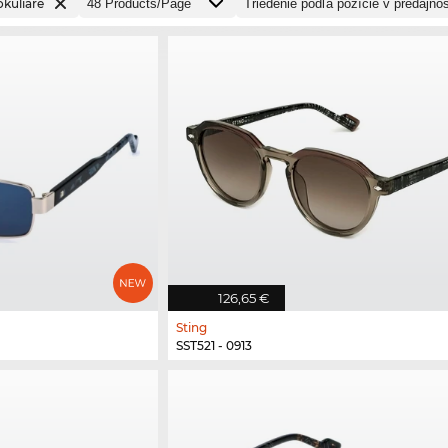
okuliare
126,65 €
Sting
SST521 - 0913