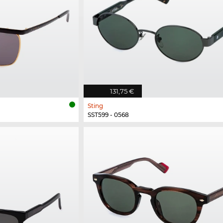
131,75 €
Sting
SST599 - 0568