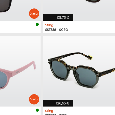
131,75 €
Sting
SST558 - 0GEQ
126,65 €
Sting