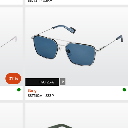
SSJ734 - 03KA
37 %
140,25 €
P
Sting
SST562V - S33P