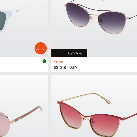
62,74 €
Sting
SST218 - 0317