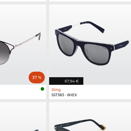
37 %
67,94 €
Sting
SST383 - 6HEX