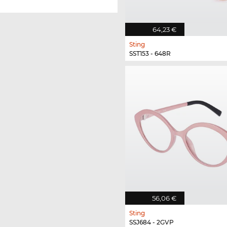
64,23 €
Sting
SST153 - 648R
56,06 €
Sting
SSJ684 - 2GVP