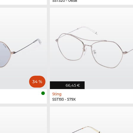
SST520 - 06S8
34 %
66,45 €
Sting
SST193 - 579X