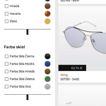
SSJ745 - 841P
Hnedá
Havana
Zlatá
Farba skiel
Farba Skla Čierna
Farba Skla Modrá
62,74 €
Farba Skla Hnedá
Sting
Farba Skla Zelená
SST193 - 0492
Farba Skla Sivá