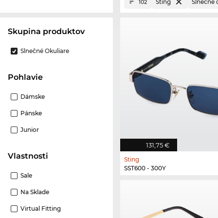
Sting
Slnečné 
102
Skupina produktov
Slnečné Okuliare
Pohlavie
Dámske
Pánske
Junior
131,75 €
Vlastnosti
Sting
SST600 - 300Y
Sale
Na Sklade
Virtual Fitting