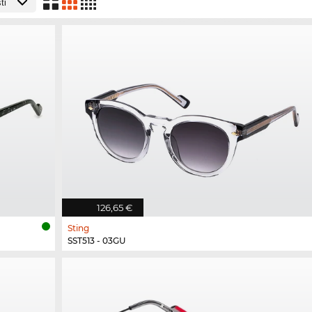
126,65 €
Sting
SST513 - 03GU