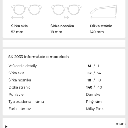
Šírka skla
Šírka nosníka
Dĺžka stránic
52 mm
18 mm
140 mm
SK 2033 InformÁcie o modeloch
Veľkosti a detaily
M
/
L
Šírka skla
52
/
54
Šírka nosníka
18
/
18
Dĺžka straníc
140
/
140
Pohlavie
Dámske
Typ osadenia – rámu
Plný rám
Farba rámov
Milky Pink
manuf