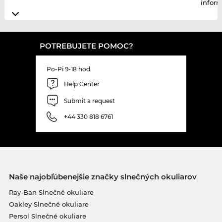
infor
POTREBUJETE POMOC?
Po-Pi 9-18 hod.
Help Center
Submit a request
+44 330 818 6761
Naše najobľúbenejšie značky slnečných okuliarov
Ray-Ban Slnečné okuliare
Oakley Slnečné okuliare
Persol Slnečné okuliare