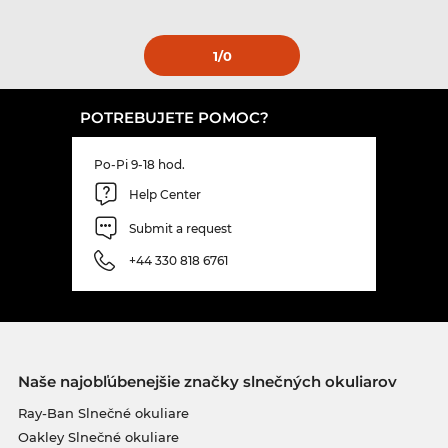
1
/0
POTREBUJETE POMOC?
Po-Pi 9-18 hod.
Help Center
Submit a request
+44 330 818 6761
Naše najobľúbenejšie značky slnečných okuliarov
Ray-Ban Slnečné okuliare
Oakley Slnečné okuliare