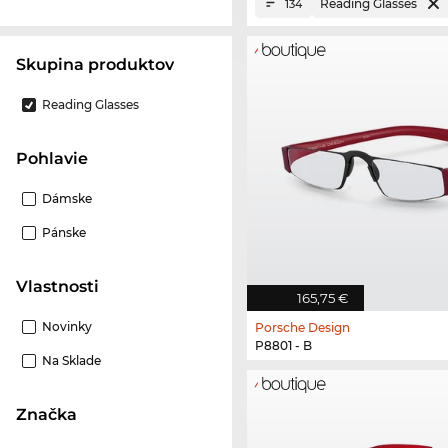
Reading Glasses
134
Skupina produktov
Reading Glasses
Pohlavie
Dámske
Pánske
Vlastnosti
165,75 €
Novinky
Porsche Design
P8801 - B
Na Sklade
Značka