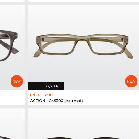
33,78 €
I NEED YOU
ACTION - G49300 grau matt