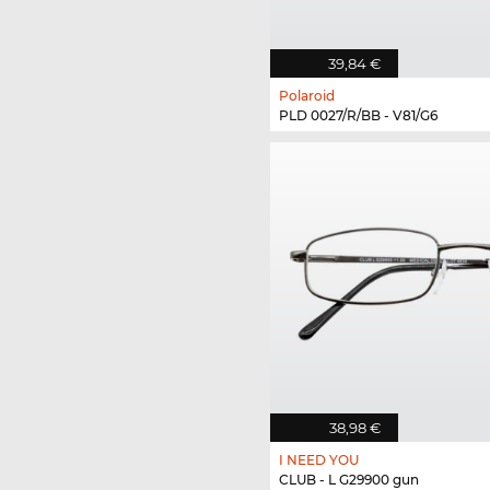
39,84 €
Polaroid
PLD 0027/R/BB - V81/G6
38,98 €
I NEED YOU
CLUB - L G29900 gun