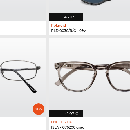
45,03 €
Polaroid
PLD 0030/R/C - 09V
41,07 €
I NEED YOU
ISLA - G76200 grau