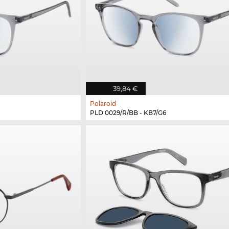
39,84 €
Polaroid
PLD 0029/R/BB - KB7/G6