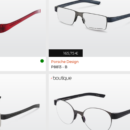
165,75 €
Porsche Design
P8813 - B