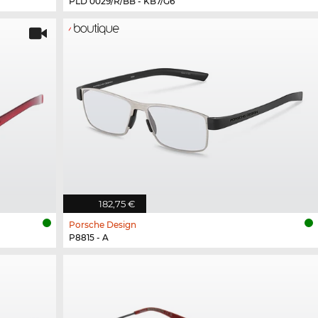
PLD 0029/R/BB - KB7/G6
182,75 €
Porsche Design
P8815 - A