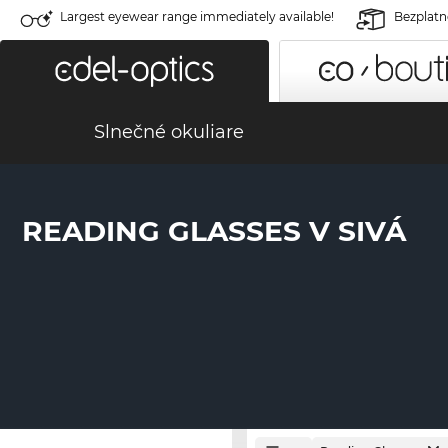
Largest eyewear range immediately available!
Bezplatné
Slnečné okuliare
READING GLASSES V SIVÁ