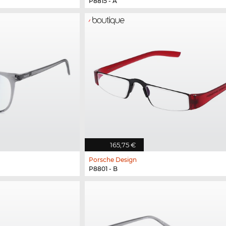
P8815 - A
165,75 €
Porsche Design
P8801 - B