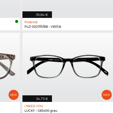
39,84 €
Polaroid
PLD 0027/R/BB - V81/G6
34,73 €
I NEED YOU
LUCKY - G65400 grau