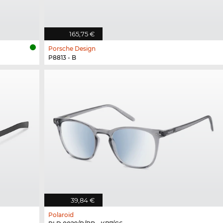
165,75 €
Porsche Design
P8813 - B
39,84 €
Polaroid