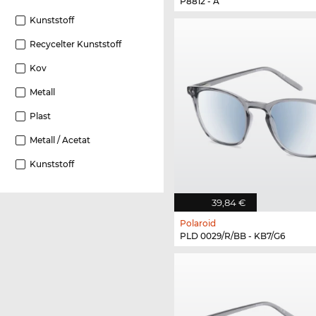
P8812 - A
Kunststoff
Recycelter Kunststoff
Kov
Metall
Plast
Metall / Acetat
Kunststoff
39,84 €
Polaroid
PLD 0029/R/BB - KB7/G6