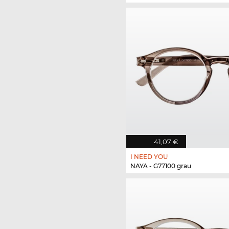
41,07 €
I NEED YOU
NAYA - G77100 grau