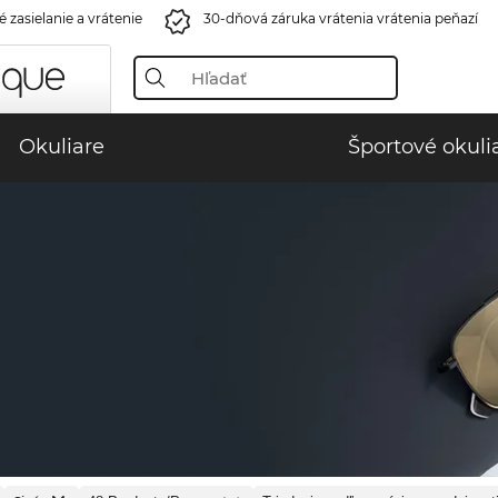
 zasielanie a vrátenie
30-dňová záruka vrátenia vrátenia peňazí
Okuliare
Športové okuli