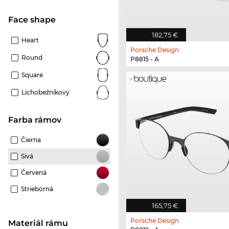
Face shape
182,75 €
Heart
Porsche Design
Round
P8815 - A
Square
Lichobežníkový
Farba rámov
Čierna
Sivá
Červená
Strieborná
165,75 €
Porsche Design
Materiál rámu