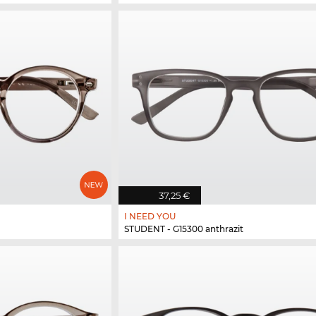
37,25 €
I NEED YOU
STUDENT - G15300 anthrazit