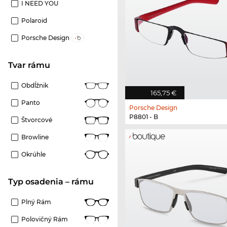
I NEED YOU
Polaroid
Porsche Design
Tvar rámu
Obdĺžnik
165,75 €
Panto
Porsche Design
P8801 - B
Štvorcové
Browline
Okrúhle
Typ osadenia – rámu
Plný Rám
Polovičný Rám