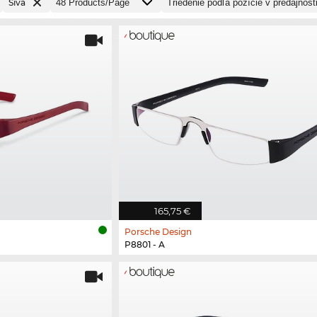
Sivá
165,75 €
Porsche Design
P8801 - A