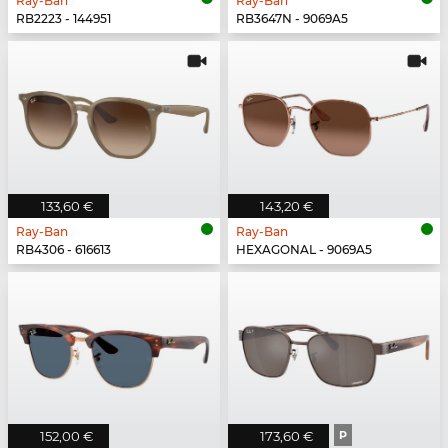
Ray-Ban
Ray-Ban
RB2223 - 144951
RB3647N - 9069A5
133,60 €
143,20 €
Ray-Ban
Ray-Ban
RB4306 - 616613
HEXAGONAL - 9069A5
152,00 €
173,60 €
P