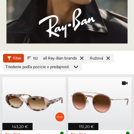
filter
all Ray-Ban brands
Ružová
152
143,20 €
151,20 €