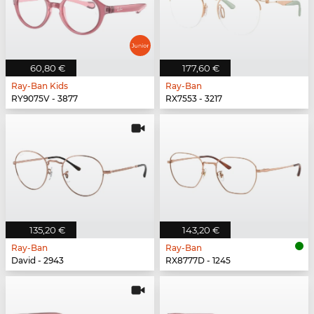
60,80 €
177,60 €
Ray-Ban Kids
Ray-Ban
RY9075V - 3877
RX7553 - 3217
135,20 €
143,20 €
Ray-Ban
Ray-Ban
David - 2943
RX8777D - 1245