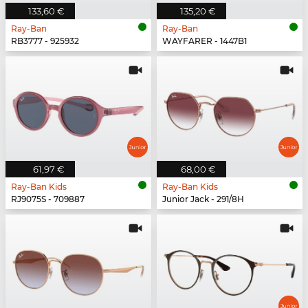
133,60 €
135,20 €
Ray-Ban
Ray-Ban
RB3777 - 925932
WAYFARER - 1447B1
61,97 €
68,00 €
Ray-Ban Kids
Ray-Ban Kids
RJ9075S - 709887
Junior Jack - 291/8H