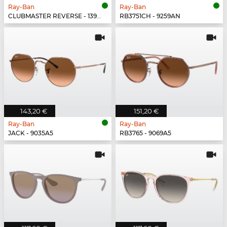
Ray-Ban
Ray-Ban
CLUBMASTER REVERSE - 13983A
RB3751CH - 9259AN
143,20 €
151,20 €
Ray-Ban
Ray-Ban
JACK - 9035A5
RB3765 - 9069A5