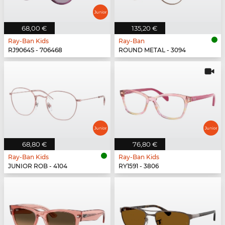
68,00 €
135,20 €
Ray-Ban Kids
Ray-Ban
RJ9064S - 706468
ROUND METAL - 3094
68,80 €
76,80 €
Ray-Ban Kids
Ray-Ban Kids
JUNIOR ROB - 4104
RY1591 - 3806