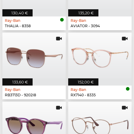
130,40 €
135,20 €
Ray-Ban
Ray-Ban
THALIA - 8358
AVIATOR - 3094
133,60 €
152,00 €
Ray-Ban
Ray-Ban
RB3713D - 9202I8
RX7140 - 8335