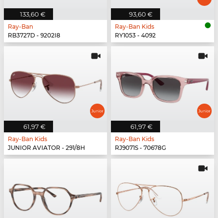
133,60 €
93,60 €
Ray-Ban
Ray-Ban Kids
RB3727D - 9202I8
RY1053 - 4092
61,97 €
61,97 €
Ray-Ban Kids
Ray-Ban Kids
JUNIOR AVIATOR - 291/8H
RJ9071S - 70678G