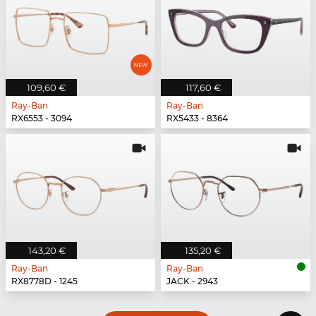
109,60 €
117,60 €
Ray-Ban
Ray-Ban
RX6553 - 3094
RX5433 - 8364
143,20 €
135,20 €
Ray-Ban
Ray-Ban
RX8778D - 1245
JACK - 2943