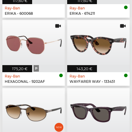
117,60 €
117,60 €
Ray-Ban
Ray-Ban
ERIKA - 600068
ERIKA - 674211
175,20 €
P
143,20 €
Ray-Ban
Ray-Ban
HEXAGONAL - 9202AF
WAYFARER WAY - 133451