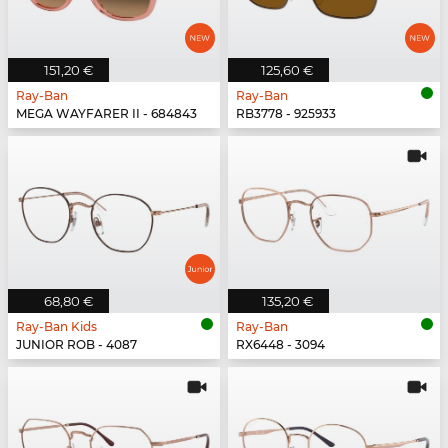
151,20 €
125,60 €
Ray-Ban
Ray-Ban
MEGA WAYFARER II - 684843
RB3778 - 925933
68,80 €
135,20 €
Ray-Ban Kids
Ray-Ban
JUNIOR ROB - 4087
RX6448 - 3094