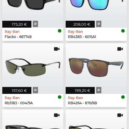
175,20 €
P
208,00 €
P
Ray-Ban
Ray-Ban
Flacko - 667748
RB4385 - 601SA1
157,60 €
P
199,20 €
P
Ray-Ban
Ray-Ban
Rb3183 - 004/9A
RB4264 - 876/6B