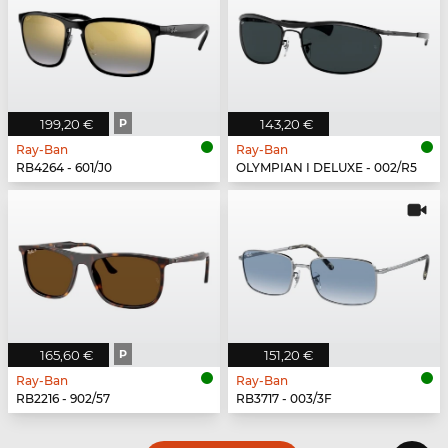
199,20 €
P
143,20 €
Ray-Ban
Ray-Ban
RB4264 - 601/J0
OLYMPIAN I DELUXE - 002/R5
165,60 €
P
151,20 €
Ray-Ban
Ray-Ban
RB2216 - 902/57
RB3717 - 003/3F