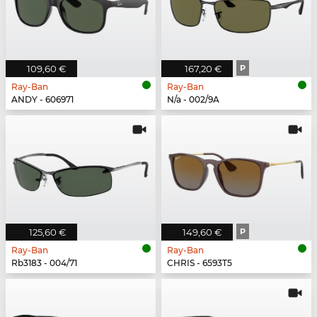
109,60 €
167,20 €
P
Ray-Ban
Ray-Ban
ANDY - 606971
N/a - 002/9A
125,60 €
149,60 €
P
Ray-Ban
Ray-Ban
Rb3183 - 004/71
CHRIS - 6593T5