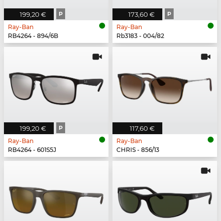
199,20 €
P
173,60 €
P
Ray-Ban
Ray-Ban
RB4264 - 894/6B
Rb3183 - 004/82
199,20 €
P
117,60 €
Ray-Ban
Ray-Ban
RB4264 - 601S5J
CHRIS - 856/13