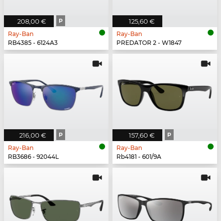
208,00 €
P
125,60 €
Ray-Ban
Ray-Ban
RB4385 - 6124A3
PREDATOR 2 - W1847
216,00 €
P
157,60 €
P
Ray-Ban
Ray-Ban
RB3686 - 92044L
Rb4181 - 601/9A