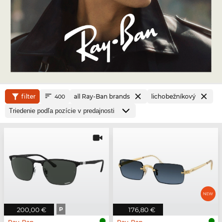
filter
all Ray-Ban brands
lichobežníkový
400
200,00 €
P
176,80 €