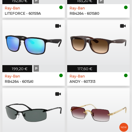
192,80 €
P
183,20 €
P
Ray-Ban
Ray-Ban
LITEFORCE - 601S9A
RB4264 - 601S80
199,20 €
P
117,60 €
Ray-Ban
Ray-Ban
RB4264 - 601SA1
ANDY - 607313