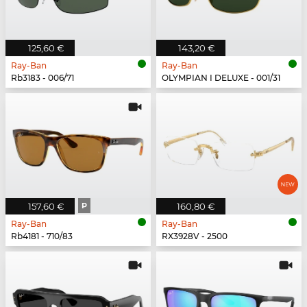
125,60 €
143,20 €
Ray-Ban
Ray-Ban
Rb3183 - 006/71
OLYMPIAN I DELUXE - 001/31
157,60 €
P
160,80 €
Ray-Ban
Ray-Ban
Rb4181 - 710/83
RX3928V - 2500