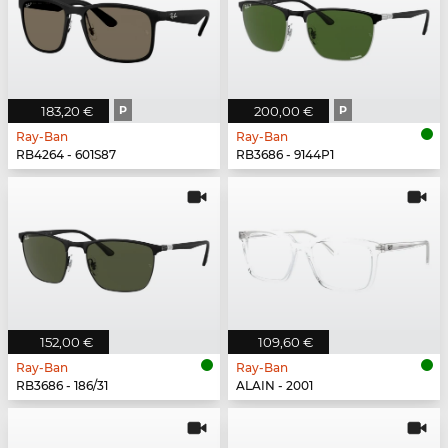
183,20 €
P
200,00 €
P
Ray-Ban
Ray-Ban
RB4264 - 601S87
RB3686 - 9144P1
152,00 €
109,60 €
Ray-Ban
Ray-Ban
RB3686 - 186/31
ALAIN - 2001