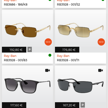
Ray-Ban
Ray-Ban
RB3686 - 186/K8
RB3928 - 001/S2
192,80 €
P
176,80 €
Ray-Ban
Ray-Ban
RB3928 - 001/83
RB3928 - 001/7I
117,60 €
167,20 €
P