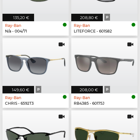
135,20 €
208,80 €
P
Ray-Ban
Ray-Ban
N/a - 004/71
LITEFORCE - 601S82
149,60 €
P
208,00 €
P
Ray-Ban
Ray-Ban
CHRIS - 6592T3
RB4385 - 60175J