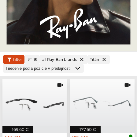
filter
all Ray-Ban brands
Titán
15
169,60 €
177,60 €