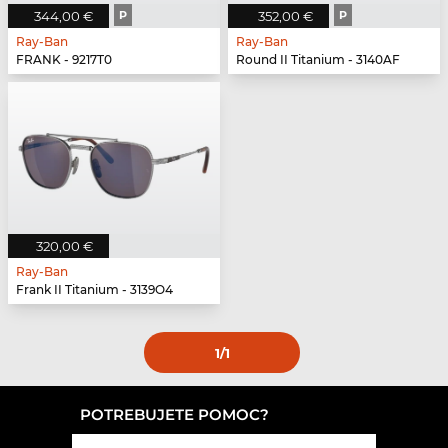
344,00 €
P
352,00 €
P
Ray-Ban
Ray-Ban
FRANK - 9217T0
Round II Titanium - 3140AF
320,00 €
Ray-Ban
Frank II Titanium - 3139O4
1
/1
POTREBUJETE POMOC?