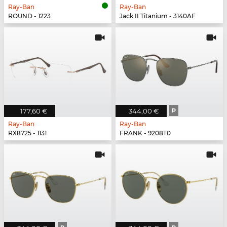
Ray-Ban
Ray-Ban
ROUND - 1223
Jack II Titanium - 3140AF
177,60 €
344,00 €
P
Ray-Ban
Ray-Ban
RX8725 - 1131
FRANK - 9208T0