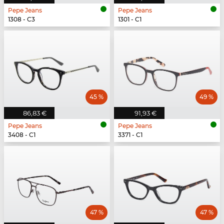
Pepe Jeans
Pepe Jeans
1308 - C3
1301 - C1
45 %
49 %
86,83 €
91,93 €
Pepe Jeans
Pepe Jeans
3408 - C1
3371 - C1
47 %
47 %