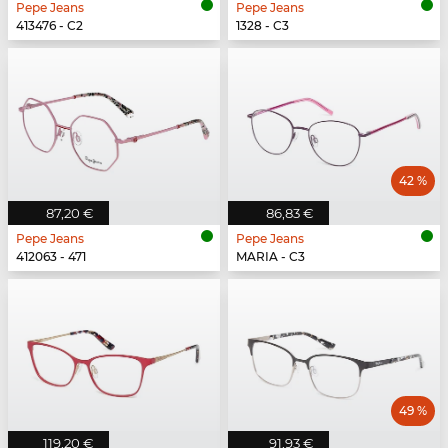
Pepe Jeans
Pepe Jeans
413476 - C2
1328 - C3
42 %
87,20 €
86,83 €
Pepe Jeans
Pepe Jeans
412063 - 471
MARIA - C3
49 %
119,20 €
91,93 €