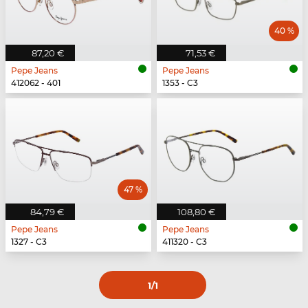
40 %
87,20 €
71,53 €
Pepe Jeans
Pepe Jeans
412062 - 401
1353 - C3
47 %
84,79 €
108,80 €
Pepe Jeans
Pepe Jeans
1327 - C3
411320 - C3
1
/1