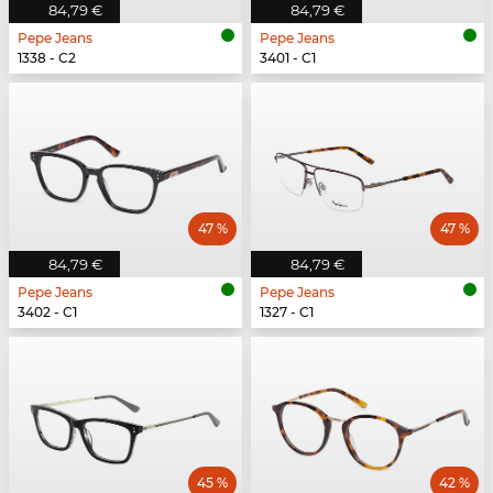
84,79 €
84,79 €
Pepe Jeans
Pepe Jeans
1338 - C2
3401 - C1
47 %
47 %
84,79 €
84,79 €
Pepe Jeans
Pepe Jeans
3402 - C1
1327 - C1
45 %
42 %