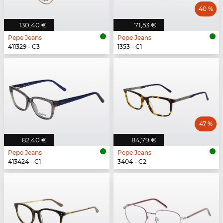
40 %
130,40 €
71,53 €
Pepe Jeans
Pepe Jeans
411329 - C3
1353 - C1
47 %
82,40 €
84,79 €
Pepe Jeans
Pepe Jeans
413424 - C1
3404 - C2