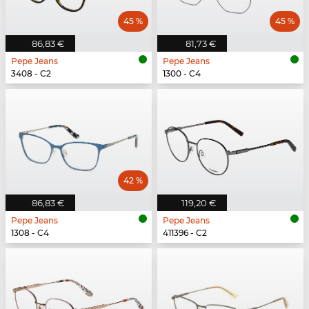
45 %
45 %
86,83 €
81,73 €
Pepe Jeans
Pepe Jeans
3408 - C2
1300 - C4
42 %
86,83 €
119,20 €
Pepe Jeans
Pepe Jeans
1308 - C4
411396 - C2