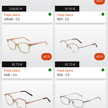
49 %
108,80 €
91,93 €
Pepe Jeans
Pepe Jeans
413415 - C2
1301 - C2
45 %
45 %
81,73 €
81,73 €
Pepe Jeans
Pepe Jeans
3415 - C4
1322 - C3