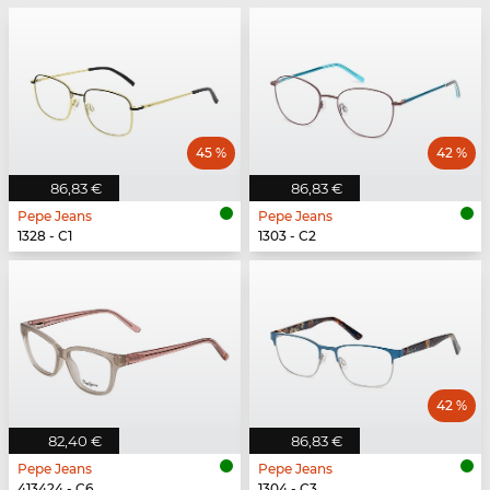
45 %
42 %
86,83 €
86,83 €
Pepe Jeans
Pepe Jeans
1328 - C1
1303 - C2
42 %
82,40 €
86,83 €
Pepe Jeans
Pepe Jeans
413424 - C6
1304 - C3