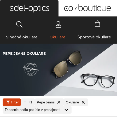
0
Slnečné okuliare
Okuliare
Športové okuliare
PEPE JEANS OKULIARE
filter
Pepe Jeans
Okuliare
42