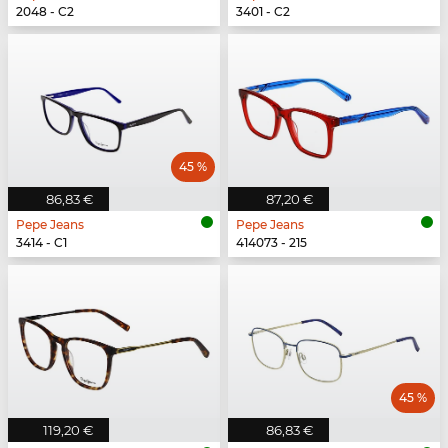
2048 - C2
3401 - C2
45 %
86,83 €
87,20 €
Pepe Jeans
Pepe Jeans
3414 - C1
414073 - 215
45 %
119,20 €
86,83 €