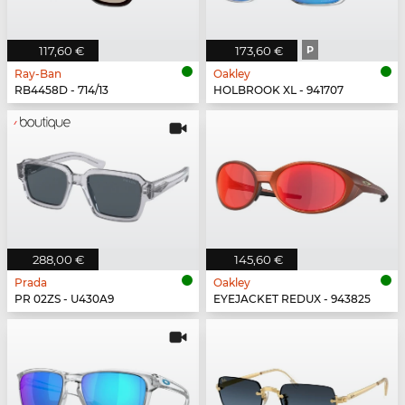
117,60 €
173,60 €
P
Ray-Ban
Oakley
RB4458D - 714/13
HOLBROOK XL - 941707
288,00 €
145,60 €
Prada
Oakley
PR 02ZS - U430A9
EYEJACKET REDUX - 943825