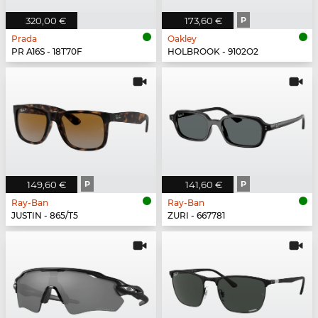
320,00 €
173,60 €
P
Prada
Oakley
PR A16S - 18T70F
HOLBROOK - 9102O2
149,60 €
P
141,60 €
P
Ray-Ban
Ray-Ban
JUSTIN - 865/T5
ZURI - 667781