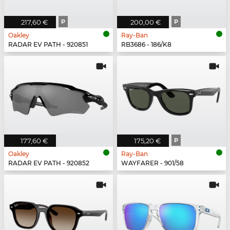
217,60 €
P
200,00 €
P
Oakley
Ray-Ban
RADAR EV PATH - 920851
RB3686 - 186/K8
177,60 €
175,20 €
P
Oakley
Ray-Ban
RADAR EV PATH - 920852
WAYFARER - 901/58