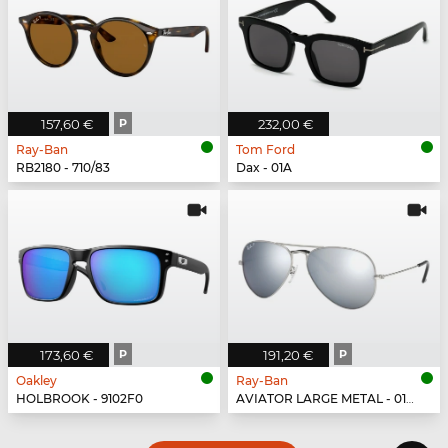
157,60 €
P
232,00 €
Ray-Ban
Tom Ford
RB2180 - 710/83
Dax - 01A
173,60 €
P
191,20 €
P
Oakley
Ray-Ban
HOLBROOK - 9102F0
AVIATOR LARGE METAL - 019/W3