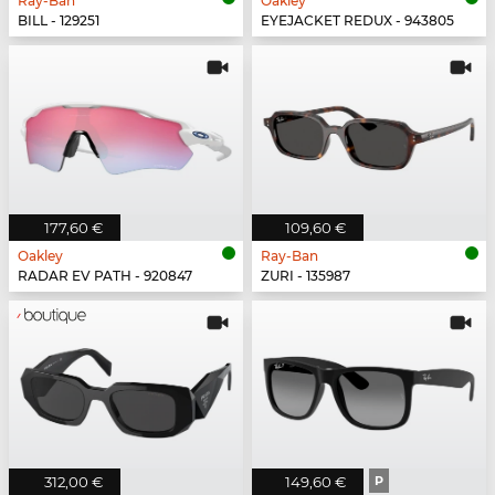
Ray-Ban
Oakley
BILL - 129251
EYEJACKET REDUX - 943805
177,60 €
109,60 €
Oakley
Ray-Ban
RADAR EV PATH - 920847
ZURI - 135987
312,00 €
149,60 €
P