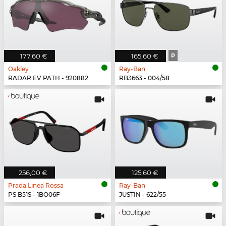
177,60 €
165,60 €
P
Oakley
Ray-Ban
RADAR EV PATH - 920882
RB3663 - 004/58
256,00 €
125,60 €
Prada Linea Rossa
Ray-Ban
PS B51S - 1BO06F
JUSTIN - 622/55