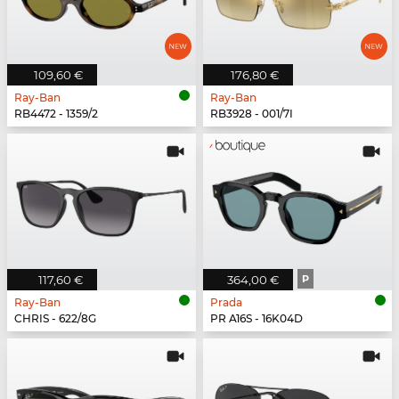
109,60 €
176,80 €
Ray-Ban
Ray-Ban
RB4472 - 1359/2
RB3928 - 001/7I
117,60 €
364,00 €
P
Ray-Ban
Prada
CHRIS - 622/8G
PR A16S - 16K04D