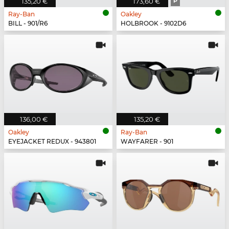
135,20 €
173,60 €
P
Ray-Ban
Oakley
BILL - 901/R6
HOLBROOK - 9102D6
136,00 €
135,20 €
Oakley
Ray-Ban
EYEJACKET REDUX - 943801
WAYFARER - 901