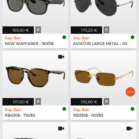
165,60 €
P
175,20 €
P
Ray-Ban
Ray-Ban
NEW WAYFARER - 901/58
AVIATOR LARGE METAL - 002/48
157,60 €
P
192,80 €
P
Ray-Ban
Ray-Ban
RB4306 - 710/83
RB3928 - 001/83