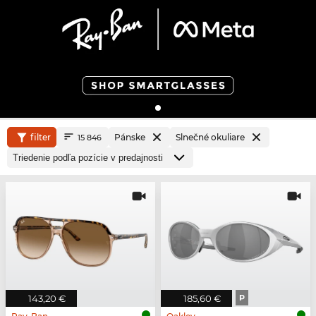
filter
Pánske
Slnečné okuliare
15 846
143,20 €
185,60 €
P