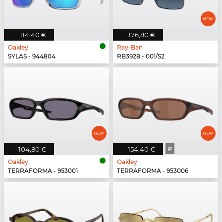
114,40 €
176,80 €
Oakley
Ray-Ban
SYLAS - 944804
RB3928 - 001/S2
104,80 €
154,40 €
P
Oakley
Oakley
TERRAFORMA - 953001
TERRAFORMA - 953006