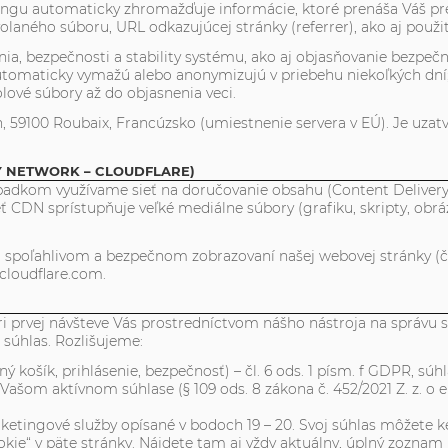
tingu automaticky zhromažďuje informácie, ktoré prenáša Váš pr
olaného súboru, URL odkazujúcej stránky (referrer), ako aj použi
a, bezpečnosti a stability systému, ako aj objasňovanie bezpečn
 automaticky vymažú alebo anonymizujú v priebehu niekoľkých dn
lové súbory až do objasnenia veci.
, 59100 Roubaix, Francúzsko (umiestnenie servera v EÚ). Je uzat
Y NETWORK – CLOUDFLARE)
 výpadkom využívame sieť na doručovanie obsahu (Content Delive
 CDN sprístupňuje veľké mediálne súbory (grafiku, skripty, obr
poľahlivom a bezpečnom zobrazovaní našej webovej stránky (čl.
cloudflare.com.
i prvej návšteve Vás prostredníctvom nášho nástroja na správu 
súhlas. Rozlišujeme:
ý košík, prihlásenie, bezpečnosť) – čl. 6 ods. 1 písm. f GDPR, súh
Vašom aktívnom súhlase (§ 109 ods. 8 zákona č. 452/2021 Z. z. o e
rketingové služby opísané v bodoch 19 – 20. Svoj súhlas môžete 
ie“ v päte stránky. Nájdete tam aj vždy aktuálny, úplný zoznam