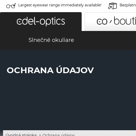
Largest eyewear range immediately available!
Bezplatné
Slnečné okuliare
OCHRANA ÚDAJOV
Úvodná stránka
>
Ochrana údajov