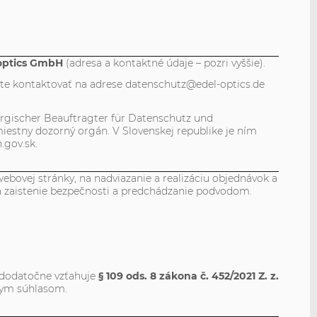
optics GmbH
(adresa a kontaktné údaje – pozri vyššie).
te kontaktovať na adrese datenschutz@edel-optics.de
gischer Beauftragter für Datenschutz und
iestny dozorný orgán. V Slovenskej republike je ním
.gov.sk.
bovej stránky, na nadviazanie a realizáciu objednávok a
na zaistenie bezpečnosti a predchádzanie podvodom.
a dodatočne vzťahuje
§ 109 ods. 8 zákona č. 452/2021 Z. z.
vnym súhlasom.