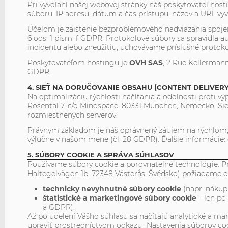
Pri vyvolaní našej webovej stránky náš poskytovateľ hos
súboru: IP adresu, dátum a čas prístupu, názov a URL vyv
Účelom je zaistenie bezproblémového nadviazania spojeni
6 ods. 1 písm. f GDPR. Protokolové súbory sa spravidla
incidentu alebo zneužitiu, uchovávame príslušné protoko
Poskytovateľom hostingu je
OVH SAS
, 2 Rue Kellermann
GDPR.
4. SIEŤ NA DORUČOVANIE OBSAHU (CONTENT DELIVER
Na optimalizáciu rýchlosti načítania a odolnosti proti
Rosental 7, c/o Mindspace, 80331 München, Nemecko. Sieť
rozmiestnených serverov.
Právnym základom je náš oprávnený záujem na rýchlom, s
výlučne v našom mene (čl. 28 GDPR). Ďalšie informácie: 
5. SÚBORY COOKIE A SPRÁVA SÚHLASOV
Používame súbory cookie a porovnateľné technológie. Pr
Haltegelvägen 1b, 72348 Västerås, Švédsko) požiadame o 
technicky nevyhnutné súbory cookie
(napr. nákupn
štatistické a marketingové súbory cookie
– len po 
a GDPR).
Až po udelení Vášho súhlasu sa načítajú analytické a ma
upraviť prostredníctvom odkazu „Nastavenia súborov cook