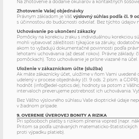
Na zhotovenie a dodanie okuliarov a kontaktných šošovie
Zhotovenie Vašej objednávky
Právnym základom je Váš
výslovný súhlas podľa čl. 9 o
s účinnosťou do budúcnosti odvolať. Bez týchto údajov
Uchovávanie po ukončení zákazky
Pomôcky na korekciu zraku s individuálnou korekciou 
mohli vybavovať záležitosti týkajúce sa záruky, dodatočn
akom to vyžadujú dokumentačné povinnosti podľa právn
lehotami uchovávania (až desať rokov). Právne základy: čl
pomôckach). Toto uchovávanie je prísne viazané na účel.
Uloženie v zákazníckom účte (služba)
Ak máte zákaznícky účet, uložíme v ňom Vami uvedené di
udelený v procese objednávky (čl. 9 ods. 2 písm. a GDP
hodnôt (info@edel-optics.de); hodnoty sa potom z Vášho
intervaloch preverujeme potrebnosť ich uchovávania. V
Bez Vášho výslovného súhlasu Vaše dioptrické údaje ne
v žiadnom prípade.
9. OVERENIE ÚVEROVEJ BONITY A RIZIKA
Pri spôsoboch platby s rizikom plnenia vopred (napr. nák
Pritom sa podľa uznávaných matematicko-štatistických po
proti výpadku platieb).