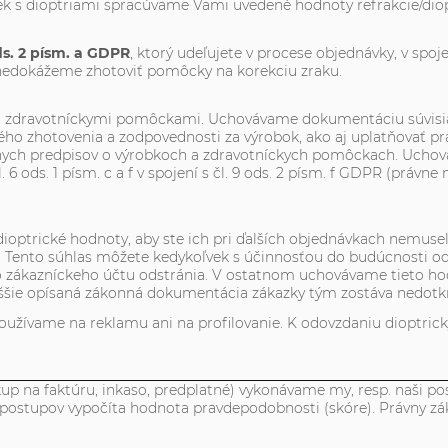
k s dioptriami spracúvame Vami uvedené hodnoty refrakcie/dioptri
ds. 2 písm. a GDPR
, ktorý udeľujete v procese objednávky, v spoj
 nedokážeme zhotoviť pomôcky na korekciu zraku.
sú zdravotníckymi pomôckami. Uchovávame dokumentáciu súvisi
ého zhotovenia a zodpovednosti za výrobok, ako aj uplatňovať prá
ych predpisov o výrobkoch a zdravotníckych pomôckach. Uchová
. 6 ods. 1 písm. c a f v spojení s čl. 9 ods. 2 písm. f GDPR (práv
optrické hodnoty, aby ste ich pri ďalších objednávkach nemuse
R). Tento súhlas môžete kedykoľvek s účinnosťou do budúcnosti o
 zákazníckeho účtu odstránia. V ostatnom uchovávame tieto hod
yššie opísaná zákonná dokumentácia zákazky tým zostáva nedotk
používame na reklamu ani na profilovanie. K odovzdaniu dioptr
up na faktúru, inkaso, predplatné) vykonávame my, resp. naši posk
stupov vypočíta hodnota pravdepodobnosti (skóre). Právny zákla