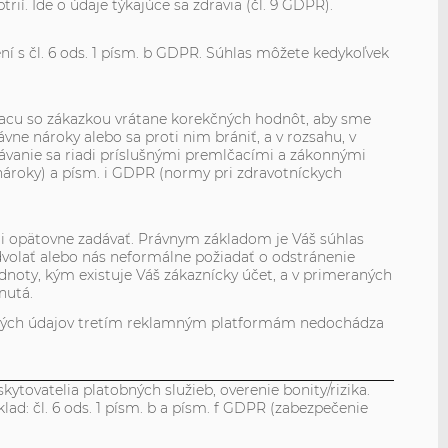
í. Ide o údaje týkajúce sa zdravia (čl. 9 GDPR).
ení s čl. 6 ods. 1 písm. b GDPR. Súhlas môžete kedykoľvek
acu so zákazkou vrátane korekčných hodnôt, aby sme
vne nároky alebo sa proti nim brániť, a v rozsahu, v
vanie sa riadi príslušnými premlčacími a zákonnými
ne nároky) a písm. i GDPR (normy pri zdravotníckych
li opätovne zadávať. Právnym základom je Váš súhlas
dvolať alebo nás neformálne požiadať o odstránenie
noty, kým existuje Váš zákaznícky účet, a v primeraných
nutá.
ických údajov tretím reklamným platformám nedochádza
ytovatelia platobných služieb, overenie bonity/rizika.
d: čl. 6 ods. 1 písm. b a písm. f GDPR (zabezpečenie