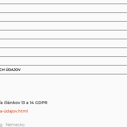
ÝCH ÚDAJOV
a článkov 13 a 14 GDPR
a-údajov.html
rg · Nemecko