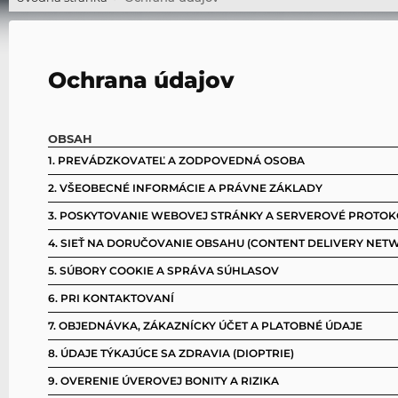
Ochrana údajov
OBSAH
1. PREVÁDZKOVATEĽ A ZODPOVEDNÁ OSOBA
2. VŠEOBECNÉ INFORMÁCIE A PRÁVNE ZÁKLADY
3. POSKYTOVANIE WEBOVEJ STRÁNKY A SERVEROVÉ PROTOK
4. SIEŤ NA DORUČOVANIE OBSAHU (CONTENT DELIVERY NET
5. SÚBORY COOKIE A SPRÁVA SÚHLASOV
6. PRI KONTAKTOVANÍ
7. OBJEDNÁVKA, ZÁKAZNÍCKY ÚČET A PLATOBNÉ ÚDAJE
8. ÚDAJE TÝKAJÚCE SA ZDRAVIA (DIOPTRIE)
9. OVERENIE ÚVEROVEJ BONITY A RIZIKA