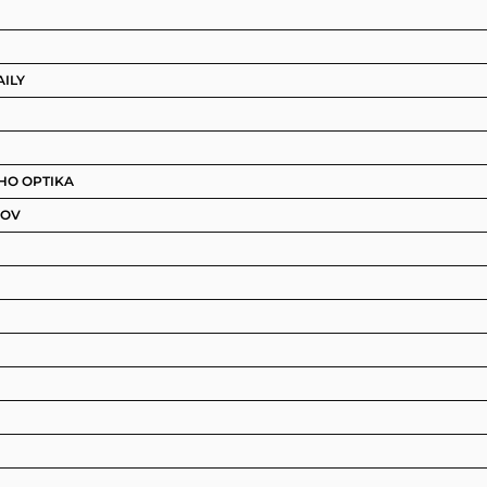
ILY
HO OPTIKA
KOV