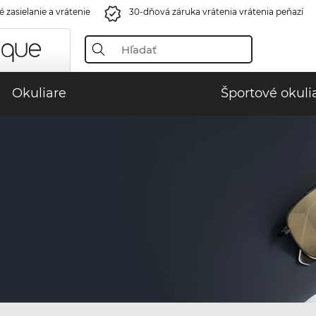
 zasielanie a vrátenie
30-dňová záruka vrátenia vrátenia peňazí
Okuliare
Športové okuli