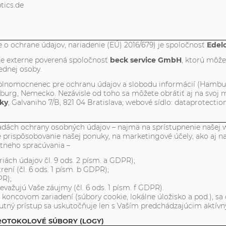
tics.de
o ochrane údajov, nariadenie (EÚ) 2016/679) je spoločnosť
Edel
 je externe poverená spoločnosť
beck service GmbH
, ktorú môže
ednej osoby.
lnomocnenec pre ochranu údajov a slobodu informácií (Hambur
burg, Nemecko. Nezávisle od toho sa môžete obrátiť aj na svoj m
iky
, Galvaniho 7/B, 821 04 Bratislava; webové sídlo: dataprotection
dách ochrany osobných údajov – najmä na sprístupnenie našej we
 prispôsobovanie našej ponuky, na marketingové účely, ako aj 
étneho spracúvania –
óriách údajov čl. 9 ods. 2 písm. a GDPR);
ní (čl. 6 ods. 1 písm. b GDPR);
PR);
ažujú Vaše záujmy (čl. 6 ods. 1 písm. f GDPR).
koncovom zariadení (súbory cookie, lokálne úložisko a pod.), s
nutný prístup sa uskutočňuje len s Vaším predchádzajúcim aktí
ROTOKOLOVÉ SÚBORY (LOGY)