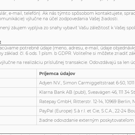
ár, e-mail, telefón). Ak nás týmto spôsobom kontaktujete, spra
omunikácie) výlučne na účel zodpovedania Vašej žiadosti.
vnený záujem vyplýva zo snahy vybaviť Vašu záležitosť k Vašej sp
E
 spracúvame potrebné údaje (meno, adresu, e-mail, údaje objed
základ: čl. 6 ods. 1 písm. b GDPR. Voliteľne si môžete zriadiť zák
ýlučne na realizáciu príslušnej transakcie. Odovzdávajú sa len 
Príjemca údajov
d
Adyen N.V., Simon Carmiggeltstraat 6-50, 10
Klarna Bank AB (publ), Sveavägen 46, 111 34 
Ratepay GmbH, Ritterstr. 12-14, 10969 Berlin
PayPal (Europe) S.à r.l. et Cie, S.C.A., 22-24
žiadne odovzdanie externým poskytovateľom 