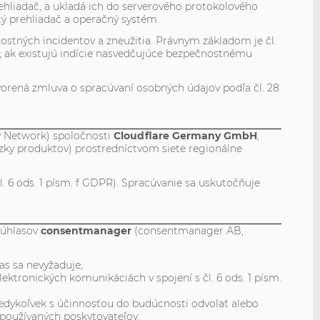
ehliadač, a ukladá ich do serverového protokolového
tý prehliadač a operačný systém.
ostných incidentov a zneužitia. Právnym základom je čl.
í; ak existujú indície nasvedčujúce bezpečnostnému
vorená zmluva o spracúvaní osobných údajov podľa čl. 28
ry Network) spoločnosti
Cloudflare Germany GmbH
,
ázky produktov) prostredníctvom siete regionálne
 6 ods. 1 písm. f GDPR). Spracúvanie sa uskutočňuje
súhlasov
consentmanager
(consentmanager AB,
las sa nevyžaduje;
lektronických komunikáciách v spojení s čl. 6 ods. 1 písm.
kedykoľvek s účinnosťou do budúcnosti odvolať alebo
 používaných poskytovateľov.