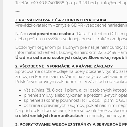
Telefón +49 40 87409688 (po–pi 9–18 hod.) · info@edel-op
---
1. PREVÁDZKOVATEĽ A ZODPOVEDNÁ OSOBA
Prevádzkovateľom v zmysle GDPR (všeobecné nariadenie 
Našou
zodpovednou osobou
(Data Protection Officer)
alebo poštou na vyššie uvedenej adrese, k rukám zodpov
Dozorným orgánom príslušným pre nás je hamburský sp
Informationsfreiheit), Ludwig-Erhard-Str. 22, 20459 Ham
Úrad na ochranu osobných údajov Slovenskej republ
2. VŠEOBECNÉ INFORMÁCIE A PRÁVNE ZÁKLADY
Spracúvame osobné údaje na účely opísané v týchto zása
zmlúv, na komunikáciu s Vami, na analýzu a cieľavedomé
Príslušným právnym základom je – v závislosti od konkr
Váš súhlas (čl. 6 ods. 1 písm. a, pri osobitných kateg
plnenie zmluvy alebo vykonanie predzmluvných opatre
splnenie zákonnej povinnosti (čl. 6 ods. 1 písm. c GD
ochrana oprávnených záujmov, pokiaľ nad nimi neprev
Na prístup k informáciám, ktoré sú už uložené vo Vašom 
o elektronických komunikáciách
: technicky nie nevyh
3. POSKYTOVANIE WEBOVEJ STRÁNKY A SERVEROVÉ P