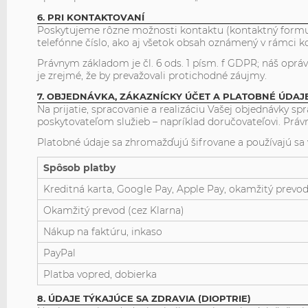
6. PRI KONTAKTOVANÍ
Poskytujeme rôzne možnosti kontaktu (kontaktný formul
telefónne číslo, ako aj všetok obsah oznámený v rámci k
Právnym základom je čl. 6 ods. 1 písm. f GDPR; náš oprá
je zrejmé, že by prevažovali protichodné záujmy.
7. OBJEDNÁVKA, ZÁKAZNÍCKY ÚČET A PLATOBNÉ ÚDAJ
Na prijatie, spracovanie a realizáciu Vašej objednávky
poskytovateľom služieb – napríklad doručovateľovi. Právny 
Platobné údaje sa zhromažďujú šifrovane a používajú sa v
Spôsob platby
Kreditná karta, Google Pay, Apple Pay, okamžitý prevo
Okamžitý prevod (cez Klarna)
Nákup na faktúru, inkaso
PayPal
Platba vopred, dobierka
8. ÚDAJE TÝKAJÚCE SA ZDRAVIA (DIOPTRIE)