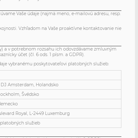
cúvame Vaše údaje (najmä meno, e-mailovú adresu, resp.
okojnosti. Vzhľadom na Vaše proaktívne kontaktovanie nie
návky) a v potrebnom rozsahu ich odovzdávame zmluvným
aznícky účet (čl. 6 ods. 1 písm. a GDPR).
údaje vybranému poskytovateľovi platobných služieb:
11 DJ Amsterdam, Holandsko
Stockholm, Švédsko
, Nemecko
 Boulevard Royal, L-2449 Luxemburg
platobných služieb