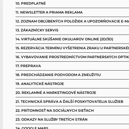
10. PREDPLATNÉ
11. NEWSLETTER A PRIAMA REKLAMA
12. ZOZNAM OBĽÚBENÝCH POLOŽIEK A UPOZORŇOVACIE E-MA
13. ZÁKAZNÍCKY SERVIS
14. VIRTUÁLNE SKÚŠANIE OKULIAROV ONLINE (2D/3D)
15. REZERVÁCIA TERMÍNU VYŠETRENIA ZRAKU U PARTNERSKÉ
16. VYBAVOVANIE PROSTREDNÍCTVOM PARTNERSKÝCH OPTI
17. PREPRAVA
18. PREDCHÁDZANIE PODVODOM A ZNEUŽITIU
19. ANALYTICKÉ NÁSTROJE
20. REKLAMNÉ A MARKETINGOVÉ NÁSTROJE
21. TECHNICKÁ SPRÁVA A ĎALŠÍ POSKYTOVATELIA SLUŽIEB
22. PRÍTOMNOSŤ NA SOCIÁLNYCH SIEŤACH
23. ODKAZY NA SLUŽBY TRETÍCH STRÁN
24. GOOGLE MAPS