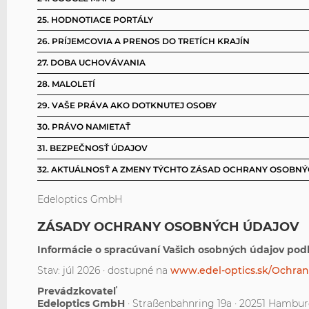
25. HODNOTIACE PORTÁLY
26. PRÍJEMCOVIA A PRENOS DO TRETÍCH KRAJÍN
27. DOBA UCHOVÁVANIA
28. MALOLETÍ
29. VAŠE PRÁVA AKO DOTKNUTEJ OSOBY
30. PRÁVO NAMIETAŤ
31. BEZPEČNOSŤ ÚDAJOV
32. AKTUÁLNOSŤ A ZMENY TÝCHTO ZÁSAD OCHRANY OSOBN
Edeloptics GmbH
ZÁSADY OCHRANY OSOBNÝCH ÚDAJOV
Informácie o spracúvaní Vašich osobných údajov podľ
Stav: júl 2026 · dostupné na
www.edel-optics.sk/Ochran
Prevádzkovateľ
Edeloptics GmbH
· Straßenbahnring 19a · 20251 Hambu