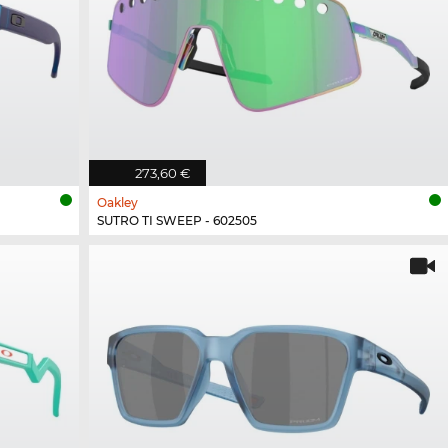
273,60 €
Oakley
SUTRO TI SWEEP - 602505