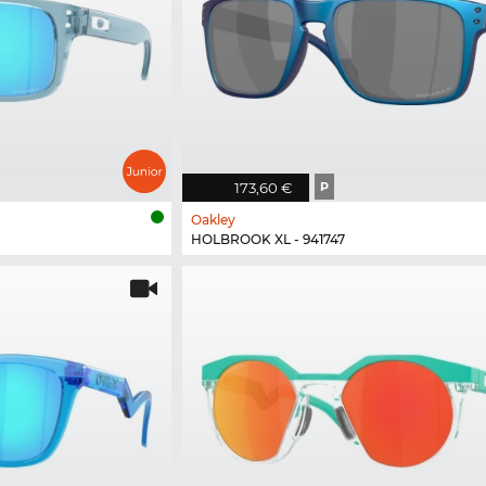
173,60 €
P
Oakley
HOLBROOK XL - 941747