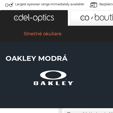
Largest eyewear range immediately available!
Bezplatné
Slnečné okuliare
OAKLEY MODRÁ