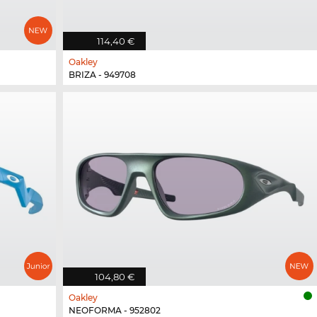
114,40 €
Oakley
BRIZA - 949708
104,80 €
Oakley
NEOFORMA - 952802