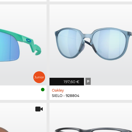
197,60 €
P
Oakley
SIELO - 928804