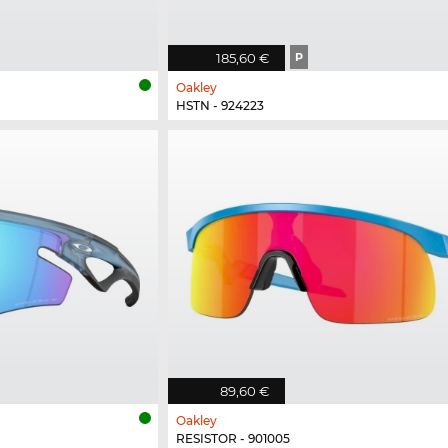
185,60 €
P
Oakley
HSTN - 924223
89,60 €
Oakley
RESISTOR - 901005