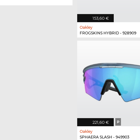
153,60 €
Oakley
FROGSKINS HYBRID - 928909
221,60 €
P
Oakley
SPHAERA SLASH - 949903