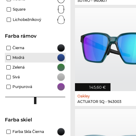
SUTRO - 940607
Square
Lichobežníkový
Farba rámov
Čierna
Modrá
Zelená
Sivá
Purpurová
145,60 €
Oakley
ACTUATOR SQ - 943003
Farba skiel
Farba Skla Čierna