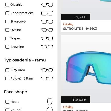
Okrúhle
Panoramatické
157,60 €
Štvorcové
Oakley
SUTRO LITE S - 949603
Oválne
Trapéz
Browline
Typ osadenia – rámu
Plný Rám
Polovičný Rám
Face shape
145,60 €
Heart
Oakley
Round