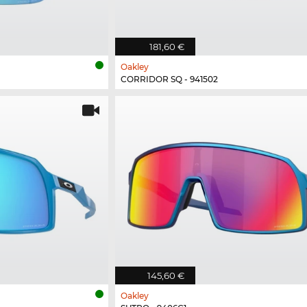
181,60 €
Oakley
CORRIDOR SQ - 941502
145,60 €
Oakley