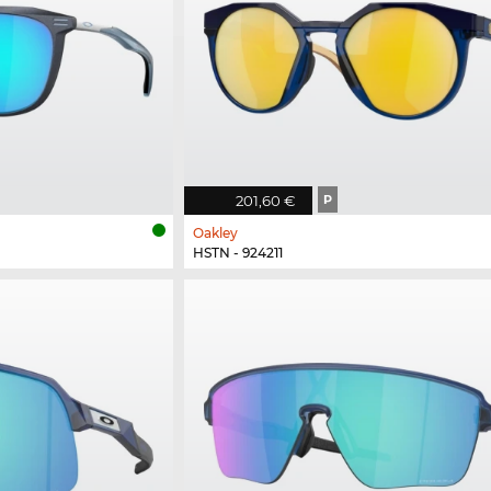
201,60 €
P
Oakley
HSTN - 924211