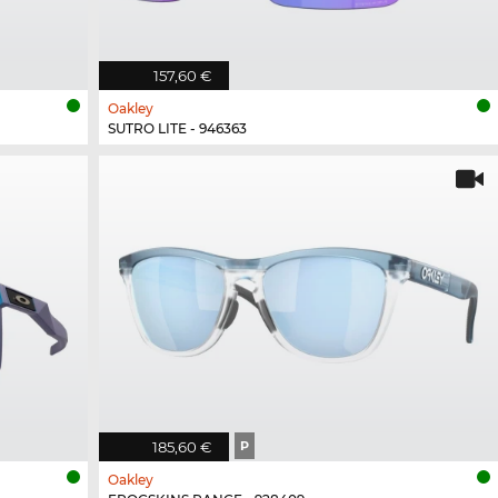
157,60 €
Oakley
SUTRO LITE - 946363
185,60 €
P
Oakley