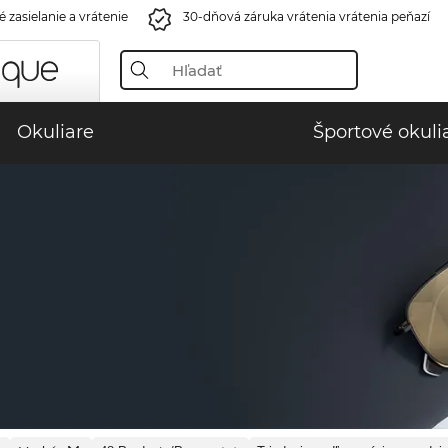
 zasielanie a vrátenie
30-dňová záruka vrátenia vrátenia peňazí
Okuliare
Športové okuli