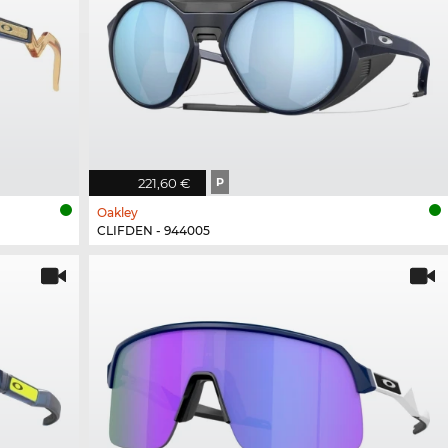
221,60 €
P
Oakley
CLIFDEN - 944005