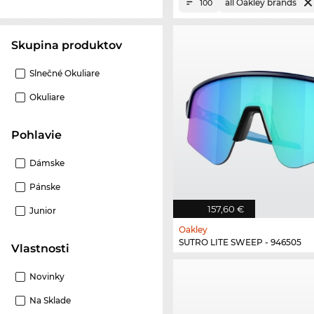
all Oakley brands
100
Skupina produktov
Slnečné Okuliare
Okuliare
Pohlavie
Dámske
Pánske
157,60 €
Junior
Oakley
SUTRO LITE SWEEP - 946505
Vlastnosti
Novinky
Na Sklade