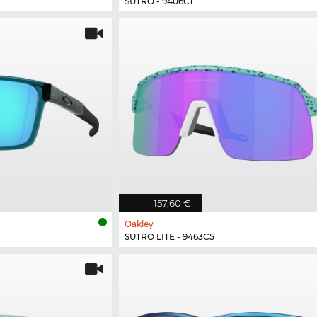
SUTRO - 9406C1
157,60 €
Oakley
SUTRO LITE - 9463C5