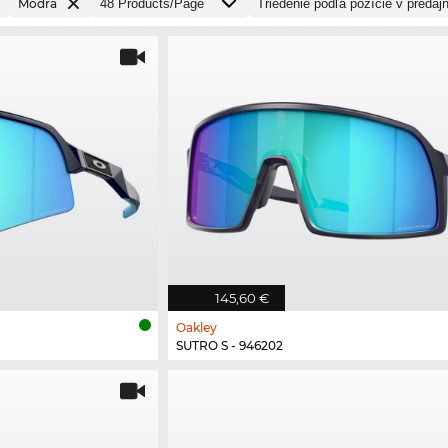
Modrá
145,60 €
Oakley
SUTRO S - 946202