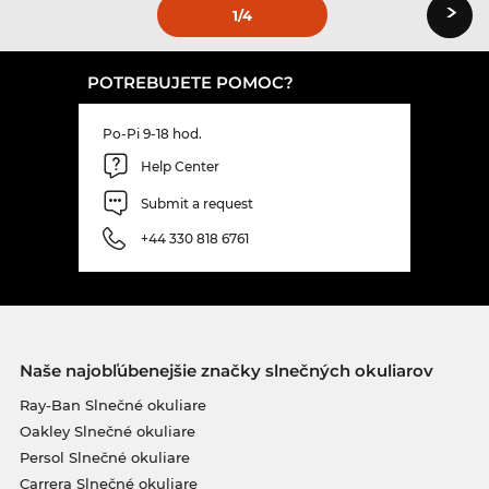
›
1
/4
POTREBUJETE POMOC?
Po-Pi 9-18 hod.
Help Center
Submit a request
+44 330 818 6761
Naše najobľúbenejšie značky slnečných okuliarov
Ray-Ban Slnečné okuliare
Oakley Slnečné okuliare
Persol Slnečné okuliare
Carrera Slnečné okuliare