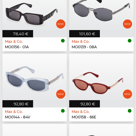
78,40 €
101,60 €
Max & Co.
Max & Co.
MO0156 - 01A
MO0139 - 08A
92,80 €
92,80 €
Max & Co.
Max & Co.
MO0144 - 84V
MO0158 - 66E