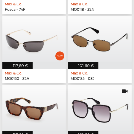
Max & Co.
Max & Co.
Fusca - 74F
MO0118 - 32N
117,60 €
101,60 €
Max & Co.
Max & Co.
MO0150 - 32A
MO0135 - 08J