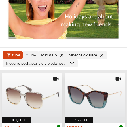
filter
Max & Co
Slnečné okuliare
174
101,60 €
92,80 €