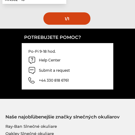
1
/1
POTREBUJETE POMOC?
Po-Pi 9-18 hod.
Help Center
Submit a request
+44 330 818 6761
Naše najobľúbenejšie značky slnečných okuliarov
Ray-Ban Slnečné okuliare
Oakley Slnečné okuliare