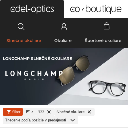
0
Slnečné okuliare
Okuliare
Športové okuliare
LONGCHAMP SLNEČNÉ OKULIARE
filter
733
Slnečné okuliare
3