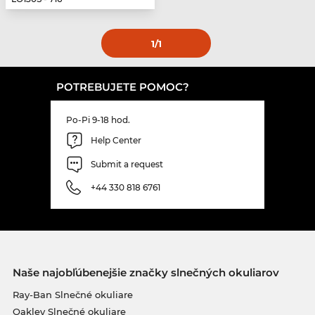
1
/1
POTREBUJETE POMOC?
Po-Pi 9-18 hod.
Help Center
Submit a request
+44 330 818 6761
Naše najobľúbenejšie značky slnečných okuliarov
Ray-Ban Slnečné okuliare
Oakley Slnečné okuliare