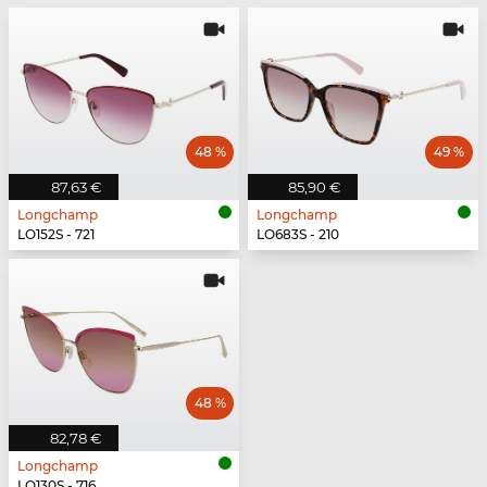
48 %
49 %
87,63 €
85,90 €
Longchamp
Longchamp
LO152S - 721
LO683S - 210
48 %
82,78 €
Longchamp
LO130S - 716