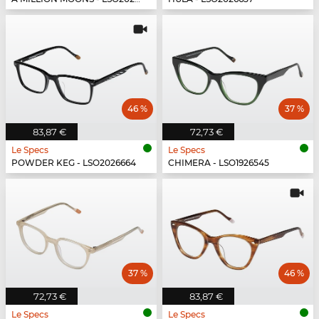
46 %
37 %
83,87 €
72,73 €
Le Specs
Le Specs
POWDER KEG - LSO2026664
CHIMERA - LSO1926545
37 %
46 %
72,73 €
83,87 €
Le Specs
Le Specs