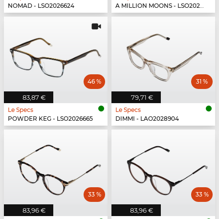
NOMAD - LSO2026624
A MILLION MOONS - LSO2026663
46 %
31 %
83,87 €
79,71 €
Le Specs
Le Specs
POWDER KEG - LSO2026665
DIMMI - LAO2028904
33 %
33 %
83,96 €
83,96 €