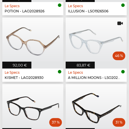
Le Specs
Le Specs
POTION - LAO2028926
ILLUSION - LSO1926506
46 %
92,00 €
83,87 €
Le Specs
Le Specs
KISMET - LAO2028930
A MILLION MOONS - LSO2026661
37 %
31 %