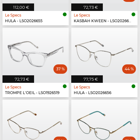
112,00 €
72,73 €
Le Specs
Le Specs
HULA - LSO2026655
KASBAH KWEEN - LSO2026634
37 %
44 %
72,73 €
77,75 €
Le Specs
Le Specs
TROMPE L'OEIL - LSO1926519
HULA - LSO2026656