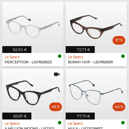
37 %
92,00 €
72,73 €
Le Specs
Le Specs
PERCEPTION - LSO1926523
BUNNY HOP - LSO1926591
46 %
44 %
83,87 €
77,75 €
Le Specs
Le Specs
A MILLION MOONS - LSO2026662
HULA - LSO2026657