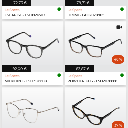
72,73 €
79,71 €
Le Specs
Le Specs
ESCAPIST - LSO1926503
DIMMI - LAO2028905
46 %
92,00 €
83,87 €
Le Specs
Le Specs
MIDPOINT - LSO1926608
POWDER KEG - LSO2026666
37 %