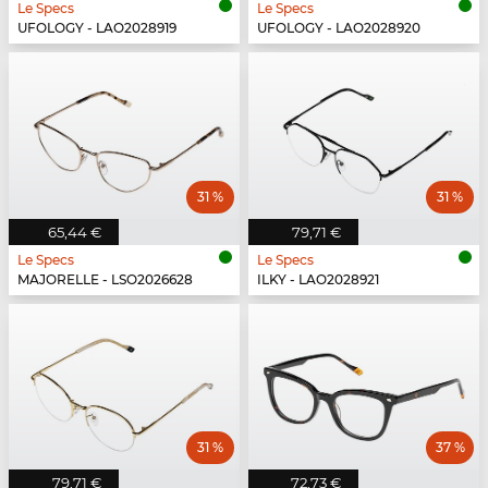
Le Specs
Le Specs
UFOLOGY - LAO2028919
UFOLOGY - LAO2028920
31 %
31 %
65,44 €
79,71 €
Le Specs
Le Specs
MAJORELLE - LSO2026628
ILKY - LAO2028921
31 %
37 %
79,71 €
72,73 €