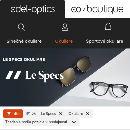
0
Slnečné okuliare
Okuliare
Športové okuliare
LE SPECS OKULIARE
filter
Le Specs
Okuliare
28