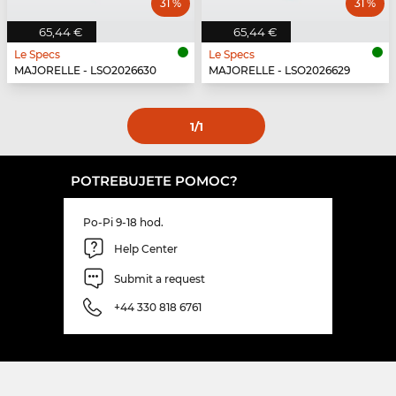
31 %
31 %
65,44 €
65,44 €
Le Specs
Le Specs
MAJORELLE - LSO2026630
MAJORELLE - LSO2026629
1
/1
POTREBUJETE POMOC?
Po-Pi 9-18 hod.
Help Center
Submit a request
+44 330 818 6761