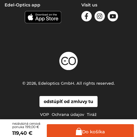
Edel-Optics app
Visit us
© 2026, Edeloptics GmbH. All rights reserved.
odstúpiť od zmluvy tu
VOP
Ochrana údajov
Tiráž
nezáväzná cenová
199,00 €
ponuka
Do
košíka
119,40
€