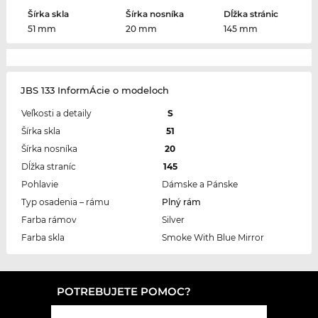
Šírka skla
Šírka nosníka
Dĺžka stránic
51 mm
20 mm
145 mm
JBS 133 InformÁcie o modeloch
Veľkosti a detaily
S
Šírka skla
51
Šírka nosníka
20
Dĺžka straníc
145
Pohlavie
Dámske a Pánske
Typ osadenia – rámu
Plný rám
Farba rámov
Silver
Farba skla
Smoke With Blue Mirror
POTREBUJETE POMOC?