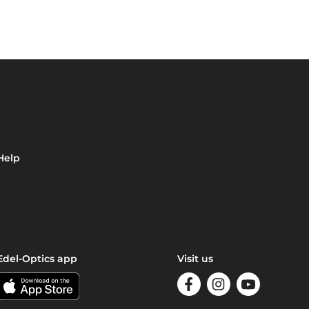
Help
Edel-Optics app
Visit us