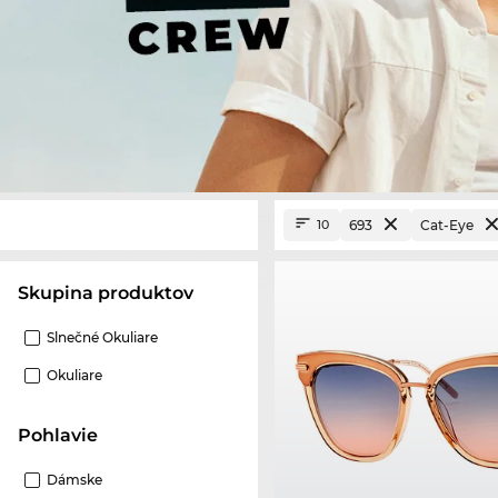
693
Cat-Eye
10
Skupina produktov
Slnečné Okuliare
Okuliare
Pohlavie
Dámske