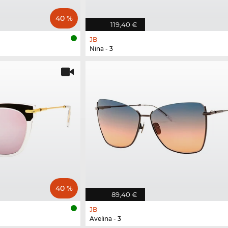
40 %
119,40 €
JB
Nina - 3
40 %
89,40 €
JB
Avelina - 3