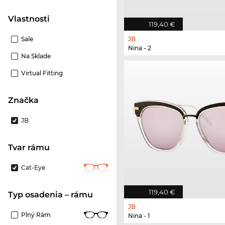
Vlastnosti
119,40 €
Sale
JB
Nina - 2
Na Sklade
Virtual Fitting
Značka
JB
Tvar rámu
Cat-Eye
119,40 €
Typ osadenia – rámu
JB
Plný Rám
Nina - 1