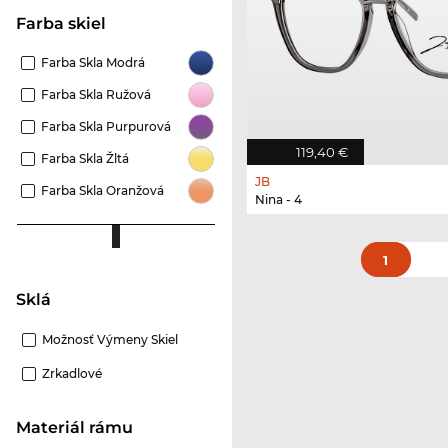
Farba skiel
Farba Skla Modrá
Farba Skla Ružová
Farba Skla Purpurová
119,40 €
Farba Skla Žltá
JB
Farba Skla Oranžová
Nina - 4
1
Sklá
Možnosť Výmeny Skiel
Zrkadlové
Materiál rámu