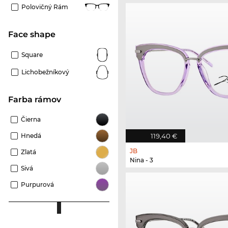
Polovičný Rám
Face shape
Square
Lichobežníkový
Farba rámov
Čierna
Hnedá
119,40 €
JB
Zlatá
Nina - 3
Sivá
Purpurová