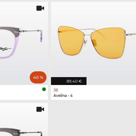
40 %
89,40 €
JB
Avelina - 4