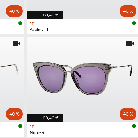
40 %
40 %
89,40 €
JB
Avelina - 1
40 %
40 %
119,40 €
JB
Nina - 4