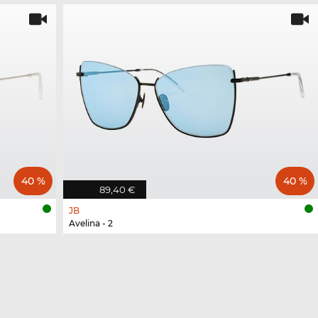
40 %
40 %
89,40 €
JB
Avelina - 2