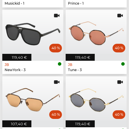
Musickid - 1
Prince - 1
40 %
40 %
119,40 €
119,40 €
JB
JB
NewYork - 3
Tune - 3
40 %
40 %
107,40 €
119,40 €