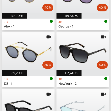
40 %
40 %
89,40 €
119,40 €
JB
JB
Alex - 1
George - 1
20 %
40 %
159,20 €
113,40 €
JB
JB
DJ - 1
NewYork - 2