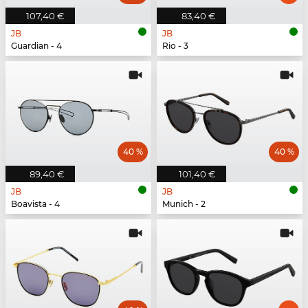
107,40 €
83,40 €
JB
JB
Guardian - 4
Rio - 3
40 %
40 %
89,40 €
101,40 €
JB
JB
Boavista - 4
Munich - 2