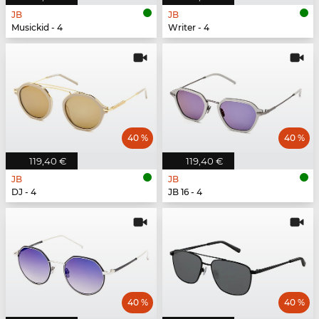
JB
JB
Musickid - 4
Writer - 4
40 %
40 %
119,40 €
119,40 €
JB
JB
DJ - 4
JB 16 - 4
40 %
40 %