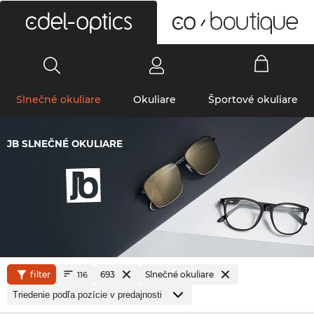
0
Slnečné okuliare
Okuliare
Športové okuliare
JB SLNEČNÉ OKULIARE
filter
693
Slnečné okuliare
116