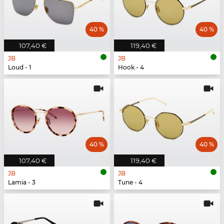
40 %
40 %
107,40 €
119,40 €
JB
JB
Loud - 1
Hook - 4
40 %
40 %
107,40 €
119,40 €
JB
JB
Lamia - 3
Tune - 4