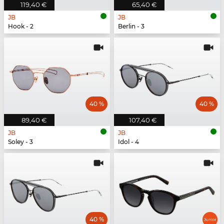
119,40 €
65,40 €
JB
JB
Hook - 2
Berlin - 3
40 %
40 %
89,40 €
107,40 €
JB
JB
Soley - 3
Idol - 4
40 %