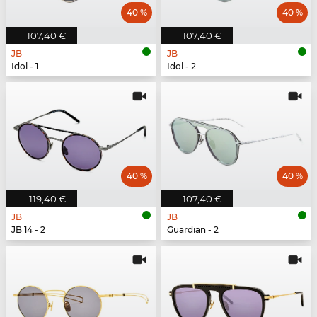
40 %
40 %
107,40 €
107,40 €
JB
JB
Idol - 1
Idol - 2
40 %
40 %
119,40 €
107,40 €
JB
JB
JB 14 - 2
Guardian - 2