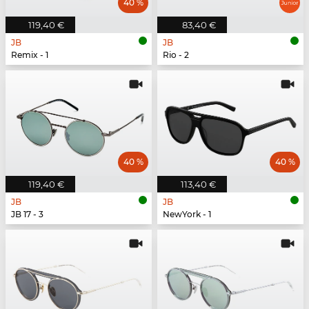
40 %
119,40 €
83,40 €
JB
JB
Remix - 1
Rio - 2
40 %
40 %
119,40 €
113,40 €
JB
JB
JB 17 - 3
NewYork - 1