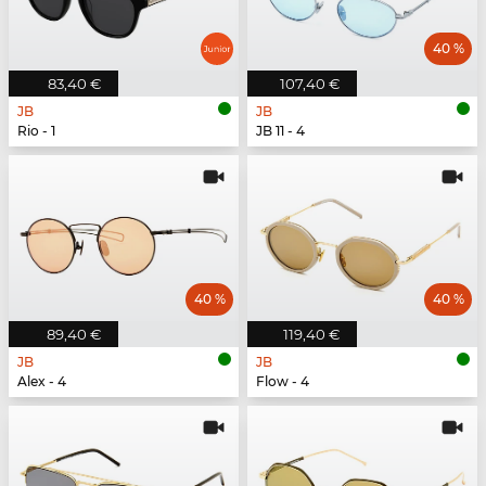
40 %
83,40 €
107,40 €
JB
JB
Rio - 1
JB 11 - 4
40 %
40 %
89,40 €
119,40 €
JB
JB
Alex - 4
Flow - 4