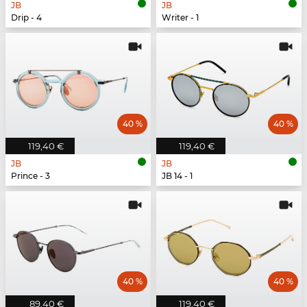
JB
JB
Drip - 4
Writer - 1
40 %
40 %
119,40 €
119,40 €
JB
JB
Prince - 3
JB 14 - 1
40 %
40 %
89,40 €
119,40 €