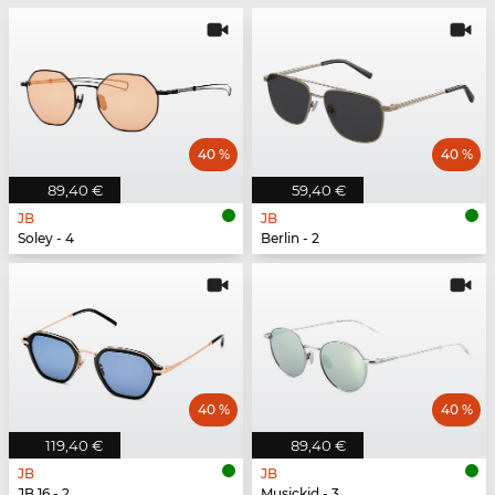
40 %
40 %
89,40 €
59,40 €
JB
JB
Soley - 4
Berlin - 2
40 %
40 %
119,40 €
89,40 €
JB
JB
JB 16 - 2
Musickid - 3