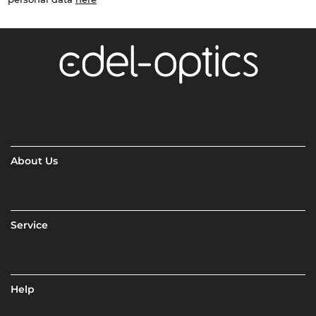
About Us
Service
Help