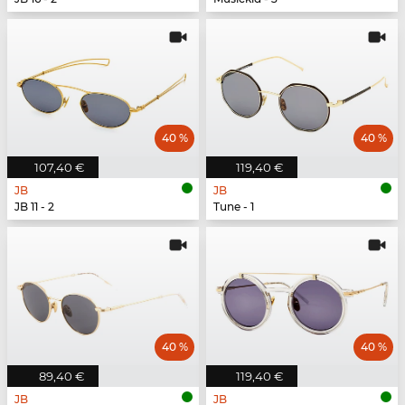
40 %
40 %
107,40 €
119,40 €
JB
JB
JB 11 - 2
Tune - 1
40 %
40 %
89,40 €
119,40 €
JB
JB