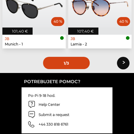
40 %
40 %
101,40 €
107,40 €
JB
JB
Munich - 1
Lamia - 2
›
1
/3
POTREBUJETE POMOC?
Po-Pi 9-18 hod.
Help Center
Submit a request
+44 330 818 6761