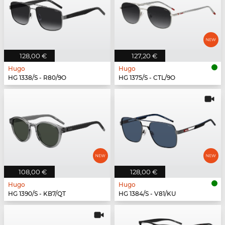
128,00 €
127,20 €
Hugo
Hugo
HG 1338/S - R80/9O
HG 1375/S - CTL/9O
108,00 €
128,00 €
Hugo
Hugo
HG 1390/S - KB7/QT
HG 1384/S - V81/KU