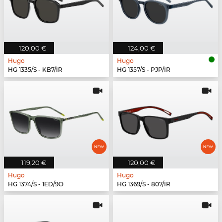
120,00 €
124,00 €
Hugo
Hugo
HG 1335/S - KB7/IR
HG 1357/S - PJP/IR
119,20 €
120,00 €
Hugo
Hugo
HG 1374/S - 1ED/9O
HG 1369/S - 807/IR