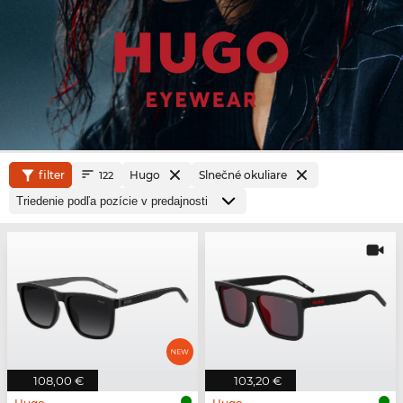
filter
Hugo
Slnečné okuliare
122
108,00 €
103,20 €