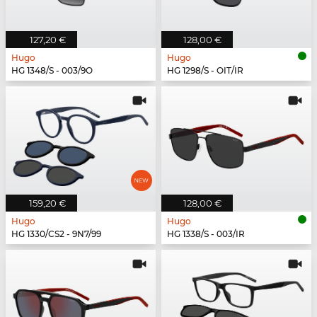
127,20 €
128,00 €
Hugo
Hugo
HG 1348/S - 003/9O
HG 1298/S - OIT/IR
159,20 €
128,00 €
Hugo
Hugo
HG 1330/CS2 - 9N7/99
HG 1338/S - 003/IR