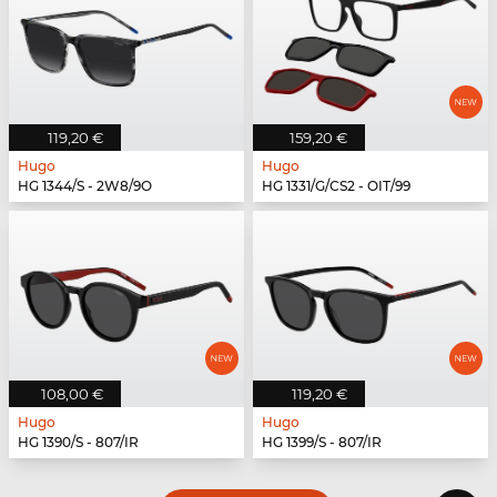
119,20 €
159,20 €
Hugo
Hugo
HG 1344/S - 2W8/9O
HG 1331/G/CS2 - OIT/99
108,00 €
119,20 €
Hugo
Hugo
HG 1390/S - 807/IR
HG 1399/S - 807/IR