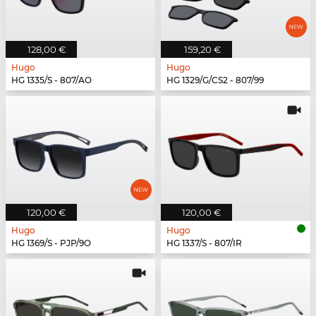
128,00 €
159,20 €
Hugo
Hugo
HG 1335/S - 807/AO
HG 1329/G/CS2 - 807/99
120,00 €
120,00 €
Hugo
Hugo
HG 1369/S - PJP/9O
HG 1337/S - 807/IR