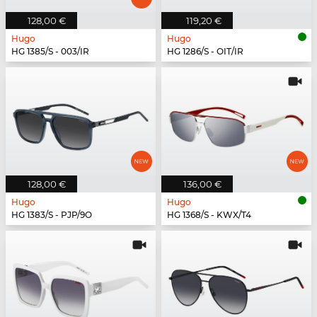
128,00 €
119,20 €
Hugo
Hugo
HG 1385/S - 003/IR
HG 1286/S - OIT/IR
128,00 €
136,00 €
Hugo
Hugo
HG 1383/S - PJP/9O
HG 1368/S - KWX/T4