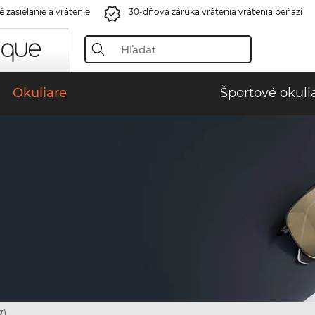
 zasielanie a vrátenie
30-dňová záruka vrátenia vrátenia peňazí
Okuliare
Športové okuli
7)