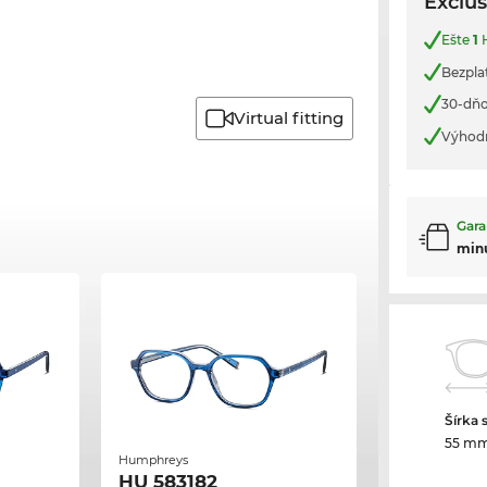
Exclus
Ešte
1
H
Bezplat
30-dňo
Virtual fitting
Výhod
Gara
min
Šírka 
55 m
Humphreys
HU 583182