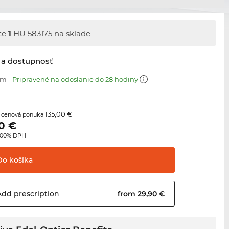
te
1
HU 583175 na sklade
 a dostupnosť
mm
Pripravené na odoslanie do 28 hodiny
135,00 €
 cenová ponuka
0
€
3.00% DPH
Do
košíka
Add
prescription
from 29,90 €