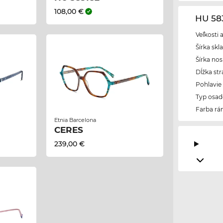
108,00 €
HU 58
Veľkosti 
Šírka skl
Šírka nos
Dĺžka str
Pohlavie
Typ osad
Farba r
Etnia Barcelona
CERES
239,00 €