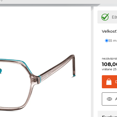
Eš
Veľkosť
55 
nezáväzná
108,0
vrátane 2