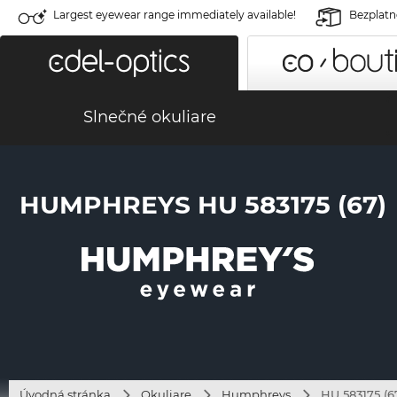
Largest eyewear range immediately available!
Bezplatné
Slnečné okuliare
HUMPHREYS HU 583175 (67)
Úvodná stránka
Okuliare
Humphreys
HU 583175 (6