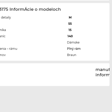
3175 InformÁcie o modeloch
a detaily
M
a
55
níka
15
aníc
140
Dámske
enia – rámu
Plný rám
ámov
Braun
manufa
inform