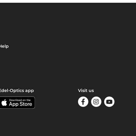
Help
Edel-Optics app
Visit us