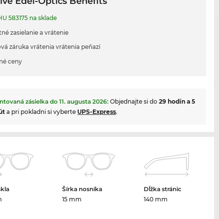
ive Edel-Optics Benefits
U 583175 na sklade
né zasielanie a vrátenie
vá záruka vrátenia vrátenia peňazí
né ceny
ntovaná zásielka do
11. augusta 2026
:
Objednajte si do
29 hodín a 5
út
a pri pokladni si vyberte
UPS-Express
.
skla
Šírka nosníka
Dĺžka stránic
m
15 mm
140 mm